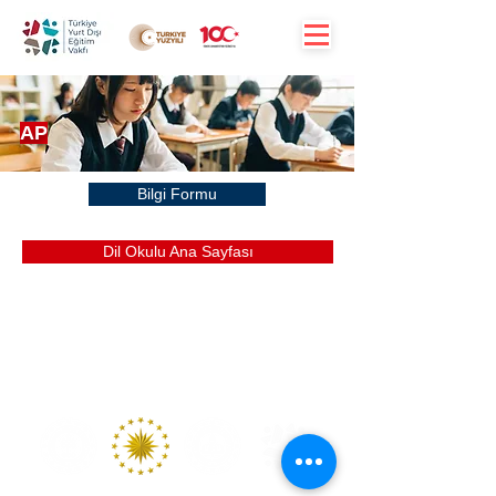
AP
Bilgi Formu
Dil Okulu Ana Sayfası
+90 312 870 1906
bilgi@tyev.org
uyelik@tyev.org