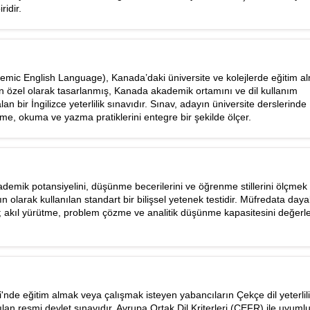
ridir.
ic English Language), Kanada’daki üniversite ve kolejlerde eğitim a
in özel olarak tasarlanmış, Kanada akademik ortamını ve dil kullanım
lan bir İngilizce yeterlilik sınavıdır. Sınav, adayın üniversite derslerinde
eme, okuma ve yazma pratiklerini entegre bir şekilde ölçer.
demik potansiyelini, düşünme becerilerini ve öğrenme stillerini ölçmek 
 olarak kullanılan standart bir bilişsel yetenek testidir. Müfredata dayal
e; akıl yürütme, problem çözme ve analitik düşünme kapasitesini değerlen
de eğitim almak veya çalışmak isteyen yabancıların Çekçe dil yeterlilik
ılan resmi devlet sınavıdır. Avrupa Ortak Dil Kriterleri (CEFR) ile uyumlu