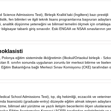
cience Admissions Test), Birleşik Krallık'taki (İngiltere) bazı prestijli
slik, fen bilimleri ve ilgili teknik lisans programlarına başvuran adayları
, analitik düşünme yeteneğini ve bilimsel temelini ölçmek için ortaklaşa
r bilgisayar tabanlı giriş sınavıdır. Eski ENGAA ve NSAA sınavlarının yer
klasisti
Polonya eğitim sisteminde ilköğretimin (İlkokul/Ortaokul birleşik - Szko
lan 8. sınıfın sonunda uygulanan zorunlu bir merkezi bitirme ve liseler
lli Eğitim Bakanlığına bağlı Merkezi Sınav Komisyonu (CKE) tarafından 
al School Admissions Test), tıp, diş hekimliği, eczacılık ve veterinerl
arında lisansüstü (graduate-entry) düzeyde eğitim almak isteyen adayların
, bilimsel akıl yürütme ve yazılı iletişim becerilerini ölçen uluslararas
ralya Eğitim Araştırmaları Konseyi (ACER) tarafından geliştirilmiştir v