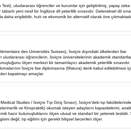
Test), uluslararası öğrenciler ve kurumlar için geliştirilmiş, yapay zeka 
abanlı yeni nesil bir İngilizce dil yeterlilik sınavıdır. Geleneksel dil sın
daha erişilebilir, hızlı ve ekonomik bir alternatif olarak öne çıkmaktadı
ntaire des Universités Suisses), İsviçre dışındaki ülkelerden lise
 uluslararası öğrencilerin, İsviçre üniversitelerinin akademik standartla
nuşluğunu ölçen merkezi bir tamamlayıcı akademik yeterlilik sınavıdır.
plomalarının İsviçre lise diplomasına (Matura) denk kabul edilebilmesi iç
kleri kapatmayı amaçlar.
dical Studies / İsviçre Tıp Giriş Sınavı), İsviçre’deki tıp fakültelerind
eterinerlik ve Kiropraktik) okumak isteyen adayların kapasitelerini, analit
mik hazır bulunuşluklarını ölçen ulusal ve standart bir yetenek testidir. 
ini değil, tıp eğitimi için gerekli bilişsel becerileri ölçer.