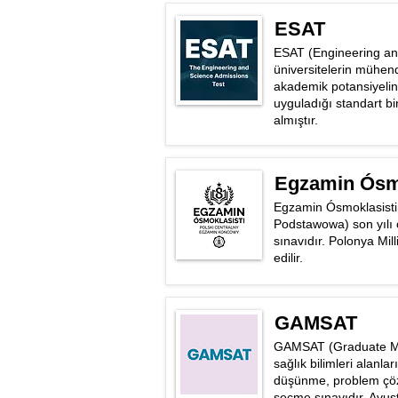
ESAT
ESAT (Engineering and S
üniversitelerin mühendi
akademik potansiyelini
uyguladığı standart bi
almıştır.
Egzamin Ósmo
Egzamin Ósmoklasisti, 
Podstawowa) son yılı o
sınavıdır. Polonya Mi
edilir.
GAMSAT
GAMSAT (Graduate Medic
sağlık bilimleri alanl
düşünme, problem çözme
seçme sınavıdır. Avust