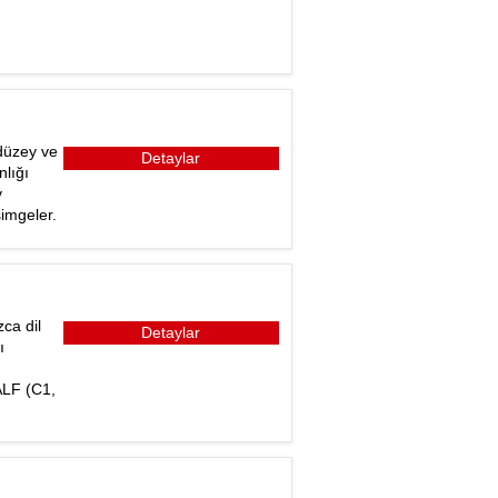
düzey ve
Detaylar
nlığı
v
imgeler.
ca dil
Detaylar
ı
DALF (C1,