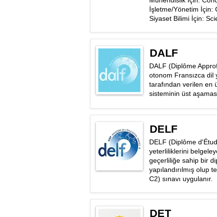
Mühendislik İçin: Con
İşletme/Yönetim İçi
Siyaset Bilimi İçin: S
DALF
DALF (Diplôme Approfo
otonom Fransızca dil ye
tarafından verilen en 
sisteminin üst aşamas
DELF
DELF (Diplôme d'Étude
yeterliliklerini belgel
geçerliliğe sahip bir d
yapılandırılmış olup te
C2) sınavı uygulanır.
DET