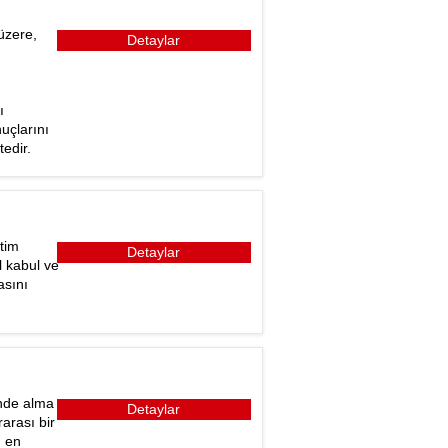
üzere,
Detaylar
ı
uçlarını
tedir.
tim
Detaylar
l kabul ve
asını
inde alma
Detaylar
arası bir
n en