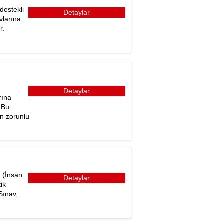
destekli
Detaylar
avlarına
r.
Detaylar
rına
 Bu
in zorunlu
e (İnsan
Detaylar
ik
Sınav,