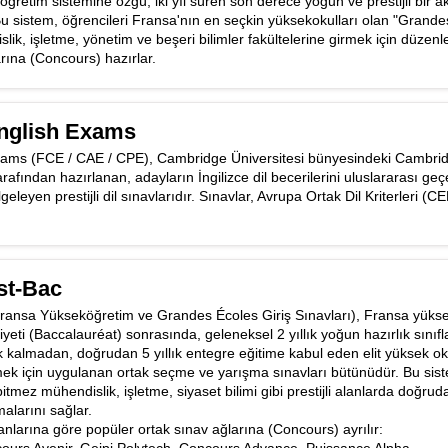
retim sistemine özgü, iki yıl süren son derece yoğun ve prestijli bir 
Bu sistem, öğrencileri Fransa'nın en seçkin yüksekokulları olan "Grande
ik, işletme, yönetim ve beşeri bilimler fakültelerine girmek için düzen
rına (Concours) hazırlar.
nglish Exams
ams (FCE / CAE / CPE), Cambridge Üniversitesi bünyesindeki Cambri
fından hazırlanan, adayların İngilizce dil becerilerini uluslararası geçer
elgeleyen prestijli dil sınavlarıdır. Sınavlar, Avrupa Ortak Dil Kriterleri (CE
st-Bac
ransa Yükseköğretim ve Grandes Écoles Giriş Sınavları), Fransa yüks
yeti (Baccalauréat) sonrasında, geleneksel 2 yıllık yoğun hazırlık sınıfl
kalmadan, doğrudan 5 yıllık entegre eğitime kabul eden elit yüksek ok
ek için uygulanan ortak seçme ve yarışma sınavları bütünüdür. Bu sis
 bitmez mühendislik, işletme, siyaset bilimi gibi prestijli alanlarda doğrud
larını sağlar.
anlarına göre popüler ortak sınav ağlarına (Concours) ayrılır: