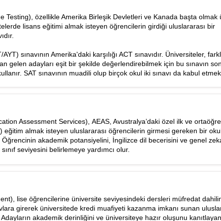
Testing), özellikle Amerika Birleşik Devletleri ve Kanada başta olmak 
telerde lisans eğitimi almak isteyen öğrencilerin girdiği uluslararası bir
ıdır.
AYT) sınavının Amerika'daki karşılığı ACT sınavıdır. Üniversiteler, farkl
an gelen adayları eşit bir şekilde değerlendirebilmek için bu sınavın son
 kullanır. SAT sınavının muadili olup birçok okul iki sınavı da kabul etmek
ation Assessment Services), AEAS, Avustralya’daki özel ilk ve ortaöğre
e) eğitim almak isteyen uluslararası öğrencilerin girmesi gereken bir oku
. Öğrencinin akademik potansiyelini, İngilizce dil becerisini ve genel zek
i sınıf seviyesini belirlemeye yardımcı olur.
), lise öğrencilerine üniversite seviyesindeki dersleri müfredat dahil
lara girerek üniversitede kredi muafiyeti kazanma imkanı sunan uluslar
Adayların akademik derinliğini ve üniversiteye hazır oluşunu kanıtlaya