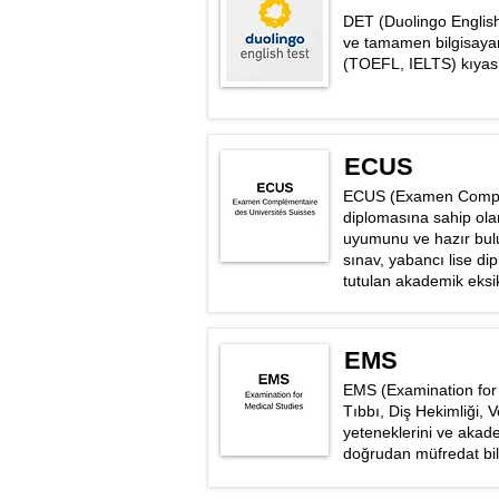
DET (Duolingo English 
ve tamamen bilgisayar t
(TOEFL, IELTS) kıyasla 
ECUS
ECUS (Examen Compléme
diplomasına sahip olan
uyumunu ve hazır bulu
sınav, yabancı lise di
tutulan akademik eksi
EMS
EMS (Examination for Me
Tıbbı, Diş Hekimliği, V
yeteneklerini ve akade
doğrudan müfredat bilgis