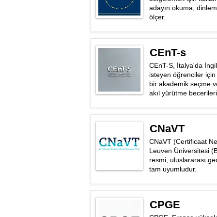
adayın okuma, dinleme
ölçer.
CEnT-s
CEnT-S, İtalya'da İngil
isteyen öğrenciler için
bir akademik seçme ve 
akıl yürütme becerileri
CNaVT
CNaVT (Certificaat Ned
Leuven Üniversitesi (Be
resmi, uluslararası geçe
tam uyumludur.
CPGE