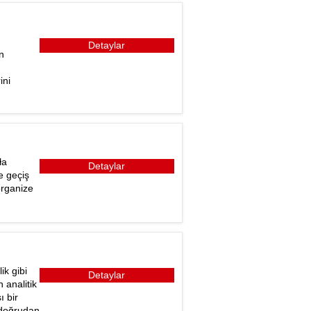
Detaylar
n
ini
ła
Detaylar
e geçiş
organize
ik gibi
Detaylar
 analitik
ı bir
e doğrudan