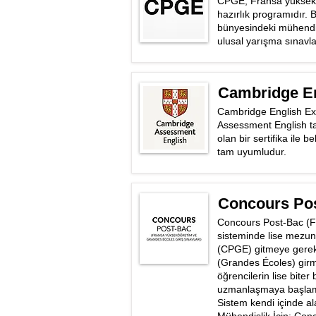
CPGE, Fransa yükseköğ
hazırlık programıdır. 
bünyesindeki mühendisl
ulusal yarışma sınavla
Cambridge E
Cambridge English Ex
Assessment English tara
olan bir sertifika ile b
tam uyumludur.
Concours Po
Concours Post-Bac (F
sisteminde lise mezuni
(CPGE) gitmeye gerek 
(Grandes Écoles) girm
öğrencilerin lise biter
uzmanlaşmaya başlama
Sistem kendi içinde al