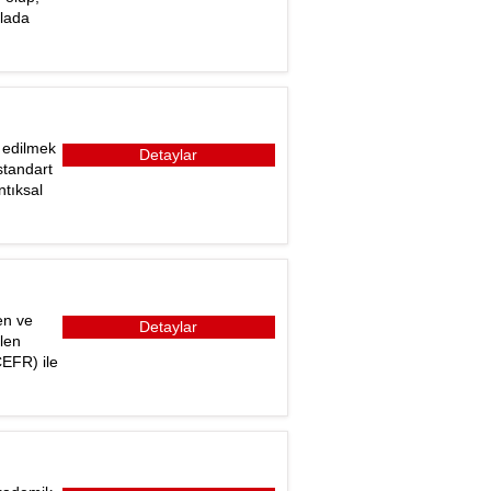
lada
l edilmek
Detaylar
standart
ntıksal
en ve
Detaylar
ilen
(CEFR) ile