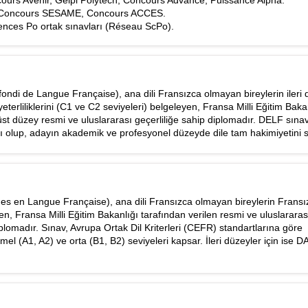
cours Avenir, Geipi Polytech, Concours Advance, Puissance Alpha.
n: Concours SESAME, Concours ACCES.
ciences Po ortak sınavları (Réseau ScPo).
ndi de Langue Française), ana dili Fransızca olmayan bireylerin ileri 
terliliklerini (C1 ve C2 seviyeleri) belgeleyen, Fransa Milli Eğitim Baka
üst düzey resmi ve uluslararası geçerliliğe sahip diplomadır. DELF sına
ı olup, adayın akademik ve profesyonel düzeyde dile tam hakimiyetini s
s en Langue Française), ana dili Fransızca olmayan bireylerin Fransız
eyen, Fransa Milli Eğitim Bakanlığı tarafından verilen resmi ve uluslararas
iplomadır. Sınav, Avrupa Ortak Dil Kriterleri (CEFR) standartlarına göre
mel (A1, A2) ve orta (B1, B2) seviyeleri kapsar. İleri düzeyler için ise 