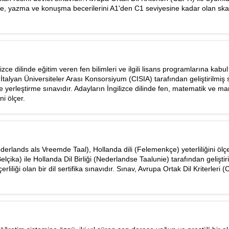
, yazma ve konuşma becerilerini A1'den C1 seviyesine kadar olan ska
izce dilinde eğitim veren fen bilimleri ve ilgili lisans programlarına kabu
 İtalyan Üniversiteler Arası Konsorsiyum (CISIA) tarafından geliştirilmiş 
yerleştirme sınavıdır. Adayların İngilizce dilinde fen, matematik ve ma
ni ölçer.
erlands als Vreemde Taal), Hollanda dili (Felemenkçe) yeterliliğini ölç
lçika) ile Hollanda Dil Birliği (Nederlandse Taalunie) tarafından geliştir
rliliği olan bir dil sertifika sınavıdır. Sınav, Avrupa Ortak Dil Kriterleri 