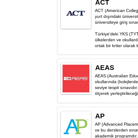
ACT
ACT (American College 
yurt dışındaki üniversi
üniversiteye giriş sınav
Türkiye'deki YKS (TYT/
ülkelerden ve okullard
ortak bir kriter olarak
AEAS
AEAS (Australian Educ
okullarında (kolejlerd
seviye tespit sınavıdır
ölçerek yerleştirileceğ
AP
AP (Advanced Placement
ve bu derslerden sınav
akademik programdır. 