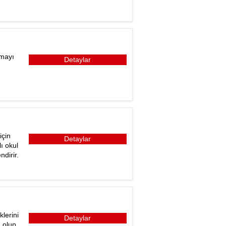
lmayı
Detaylar
için
Detaylar
ı okul
dirir.
lerini
Detaylar
 olup,