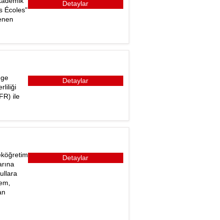
akademik
Detaylar
s Écoles"
lenen
dge
Detaylar
liliği
FR) ile
eköğretim
Detaylar
arına
ullara
tem,
an