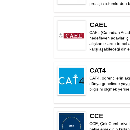
prestijli sistemlerden bi
CAEL
CAEL (Canadian Academ
hedefleyen adaylar iç
alışkanlıklarını temel a
karşılaşabileceği dinl
CAT4
CAT4, öğrencilerin aka
dünya genelinde yaygın
bilgisini ölçmek yerin
CCE
CCE, Çek Cumhuriyeti'n
belgelemek için kullan