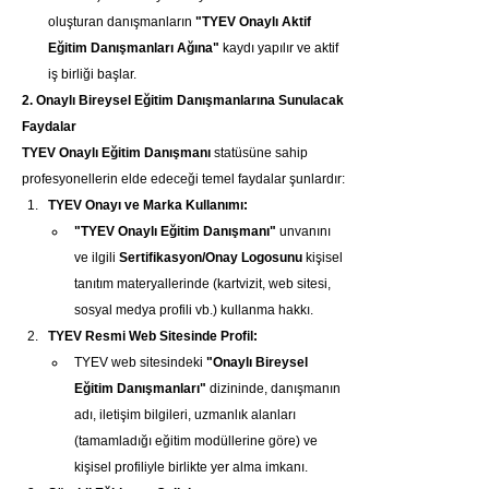
oluşturan danışmanların 
"TYEV Onaylı Aktif 
Eğitim Danışmanları Ağına"
 kaydı yapılır ve aktif 
iş birliği başlar.
2. Onaylı Bireysel Eğitim Danışmanlarına Sunulacak 
Faydalar
TYEV Onaylı Eğitim Danışmanı
 statüsüne sahip 
profesyonellerin elde edeceği temel faydalar şunlardır:
TYEV Onayı ve Marka Kullanımı:
"TYEV Onaylı Eğitim Danışmanı"
 unvanını 
ve ilgili 
Sertifikasyon/Onay Logosunu
 kişisel 
tanıtım materyallerinde (kartvizit, web sitesi, 
sosyal medya profili vb.) kullanma hakkı.
TYEV Resmi Web Sitesinde Profil:
TYEV web sitesindeki 
"Onaylı Bireysel 
Eğitim Danışmanları"
 dizininde, danışmanın 
adı, iletişim bilgileri, uzmanlık alanları 
(tamamladığı eğitim modüllerine göre) ve 
kişisel profiliyle birlikte yer alma imkanı.