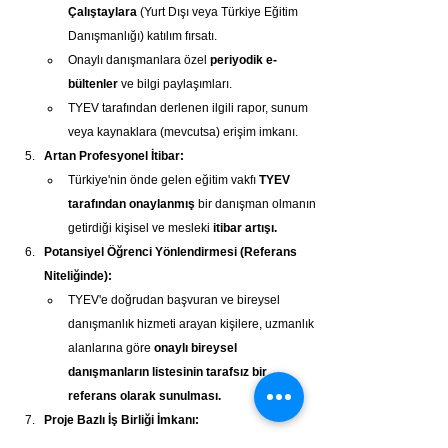
Çalıştaylara
 (Yurt Dışı veya Türkiye Eğitim 
Danışmanlığı) katılım fırsatı.
Onaylı danışmanlara özel 
periyodik e-
bültenler
 ve bilgi paylaşımları.
TYEV tarafından derlenen ilgili rapor, sunum 
veya kaynaklara (mevcutsa) erişim imkanı.
Artan Profesyonel İtibar:
Türkiye'nin önde gelen eğitim vakfı 
TYEV 
tarafından onaylanmış
 bir danışman olmanın 
getirdiği kişisel ve mesleki 
itibar artışı.
Potansiyel Öğrenci Yönlendirmesi (Referans 
Niteliğinde):
TYEV'e doğrudan başvuran ve bireysel 
danışmanlık hizmeti arayan kişilere, uzmanlık 
alanlarına göre 
onaylı bireysel 
danışmanların listesinin tarafsız bir 
referans olarak sunulması.
Proje Bazlı İş Birliği İmkanı:
TYEV'in yürüttüğü veya taraf olduğu, belirli 