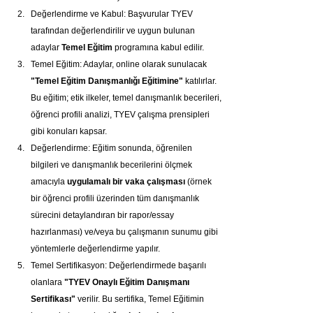
Değerlendirme ve Kabul: Başvurular TYEV 
tarafından değerlendirilir ve uygun bulunan 
adaylar 
Temel Eğitim
 programına kabul edilir.
Temel Eğitim: Adaylar, online olarak sunulacak 
"Temel Eğitim Danışmanlığı Eğitimine"
 katılırlar. 
Bu eğitim; etik ilkeler, temel danışmanlık becerileri, 
öğrenci profili analizi, TYEV çalışma prensipleri 
gibi konuları kapsar.
Değerlendirme: Eğitim sonunda, öğrenilen 
bilgileri ve danışmanlık becerilerini ölçmek 
amacıyla 
uygulamalı bir vaka çalışması
 (örnek 
bir öğrenci profili üzerinden tüm danışmanlık 
sürecini detaylandıran bir rapor/essay 
hazırlanması) ve/veya bu çalışmanın sunumu gibi 
yöntemlerle değerlendirme yapılır.
Temel Sertifikasyon: Değerlendirmede başarılı 
olanlara 
"TYEV Onaylı Eğitim Danışmanı 
Sertifikası"
 verilir. Bu sertifika, Temel Eğitimin 