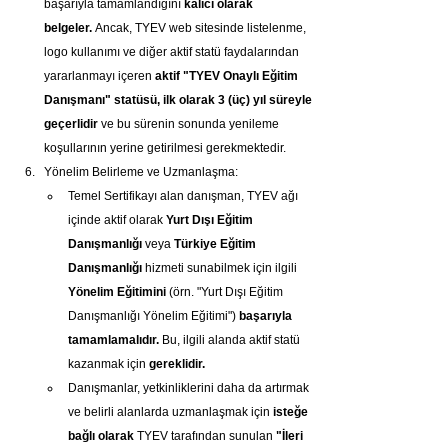
başarıyla tamamlandığını 
kalıcı olarak 
belgeler.
 Ancak, TYEV web sitesinde listelenme, 
logo kullanımı ve diğer aktif statü faydalarından 
yararlanmayı içeren 
aktif "TYEV Onaylı Eğitim 
Danışmanı" statüsü, ilk olarak 3 (üç) yıl süreyle 
geçerlidir
 ve bu sürenin sonunda yenileme 
koşullarının yerine getirilmesi gerekmektedir.
Yönelim Belirleme ve Uzmanlaşma:
Temel Sertifikayı alan danışman, TYEV ağı 
içinde aktif olarak 
Yurt Dışı Eğitim 
Danışmanlığı
 veya 
Türkiye Eğitim 
Danışmanlığı
 hizmeti sunabilmek için ilgili 
Yönelim Eğitimini
 (örn. "Yurt Dışı Eğitim 
Danışmanlığı Yönelim Eğitimi") 
başarıyla 
tamamlamalıdır.
 Bu, ilgili alanda aktif statü 
kazanmak için 
gereklidir.
Danışmanlar, yetkinliklerini daha da artırmak 
ve belirli alanlarda uzmanlaşmak için 
isteğe 
bağlı olarak
 TYEV tarafından sunulan 
"İleri 