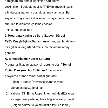
danışmanlara gerekli eğitimleri sağlamayı, 
yetkinliklerini belgelemeyi ve TYEV'in güvenilir çatısı 
altında çalışmalarına olanak tanımayı amaçlar. Bu 
sayfada programa katılım süreci, onaylı danışmanlara 
sunulan faydalar ve çalışma esasları 
detaylandırılmaktadır.
1. Programa Katılım ve Sertifikasyon Süreci
TYEV Onaylı Eğitim Danışmanı
 olmak, yapılandırılmış 
bir eğitim ve değerlendirme sürecini tamamlamayı 
gerektirir:
A. Temel Eğitime Katılım Şartları:
Programa ilk adımı atmak için zorunlu olan 
"Temel 
Eğitim Danışmanlığı Eğitimine"
 başvuracak 
adaylarda aranan temel şartlar şunlardır:
Eğitim Durumu: Üniversite lisans (4 yıllık) 
diplomasına sahip olmak.
Yabancı Dil: En az Upper Intermediate (B2) veya 
eşdeğeri seviyede İngilizce bilgisine sahip olmak 
(Belgelendirme veya mülakatla teyit edilebilir).