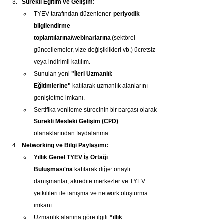
Sürekli Eğitim ve Gelişim:
TYEV tarafından düzenlenen 
periyodik 
bilgilendirme 
toplantılarına/webinarlarına
 (sektörel 
güncellemeler, vize değişiklikleri vb.) ücretsiz 
veya indirimli katılım.
Sunulan yeni 
"İleri Uzmanlık 
Eğitimlerine"
 katılarak uzmanlık alanlarını 
genişletme imkanı.
Sertifika yenileme sürecinin bir parçası olarak 
Sürekli Mesleki Gelişim (CPD)
olanaklarından faydalanma.
Networking ve Bilgi Paylaşımı:
Yıllık Genel TYEV İş Ortağı 
Buluşması'na
 katılarak diğer onaylı 
danışmanlar, akredite merkezler ve TYEV 
yetkilileri ile tanışma ve network oluşturma 
imkanı.
Uzmanlık alanına göre ilgili 
Yıllık 