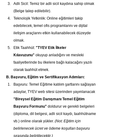
Adli Sicil: Temiz bir adli sicil kaydına sahip olmak 
(Belge talep edilebilir).
Teknolojik Yetkinlik: Online eğitimleri takip 
edebilecek, temel ofis programlarını ve dijital 
iletişim araçlarını etkin kullanabilecek düzeyde 
olmak.
Etik Taahhüt: 
"TYEV Etik İlkeler 
Kılavuzunu"
 okuyup anladığını ve mesleki 
faaliyetlerinde bu ilkelere bağlı kalacağını yazılı 
olarak taahhüt etmek.
B. Başvuru, Eğitim ve Sertifikasyon Adımları:
Başvuru: Temel Eğitime katılım şartlarını sağlayan 
adaylar, TYEV web sitesi üzerinden yayınlanacak 
"Bireysel Eğitim Danışmanı Temel Eğitim 
Başvuru Formunu"
 doldurur ve gerekli belgeleri 
(diploma, dil belgesi, adli sicil kaydı, taahhütname 
vb.) online olarak yükler. 
(Not: Eğitim için 
belirlenecek ücret ve ödeme koşulları başvuru 
sırasında belirtilecektir.)