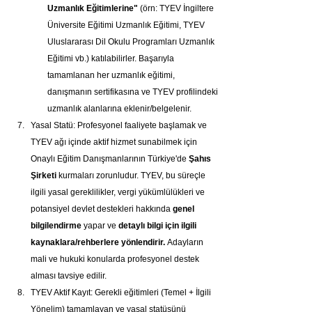
Uzmanlık Eğitimlerine"
 (örn: TYEV İngiltere 
Üniversite Eğitimi Uzmanlık Eğitimi, TYEV 
Uluslararası Dil Okulu Programları Uzmanlık 
Eğitimi vb.) katılabilirler. Başarıyla 
tamamlanan her uzmanlık eğitimi, 
danışmanın sertifikasına ve TYEV profilindeki 
uzmanlık alanlarına eklenir/belgelenir.
Yasal Statü: Profesyonel faaliyete başlamak ve 
TYEV ağı içinde aktif hizmet sunabilmek için 
Onaylı Eğitim Danışmanlarının Türkiye'de 
Şahıs 
Şirketi
 kurmaları zorunludur. TYEV, bu süreçle 
ilgili yasal gereklilikler, vergi yükümlülükleri ve 
potansiyel devlet destekleri hakkında 
genel 
bilgilendirme
 yapar ve 
detaylı bilgi için ilgili 
kaynaklara/rehberlere yönlendirir.
 Adayların 
mali ve hukuki konularda profesyonel destek 
alması tavsiye edilir.
TYEV Aktif Kayıt: Gerekli eğitimleri (Temel + İlgili 
Yönelim) tamamlayan ve yasal statüsünü 