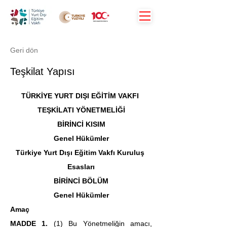
Geri dön
Teşkilat Yapısı
TÜRKİYE YURT DIŞI EĞİTİM VAKFI 
TEŞKİLATI YÖNETMELİĞİ
BİRİNCİ KISIM
Genel Hükümler
Türkiye Yurt Dışı Eğitim Vakfı Kuruluş 
Esasları
BİRİNCİ BÖLÜM
Genel Hükümler
Amaç
MADDE 1.
 (1) Bu Yönetmeliğin amacı, 