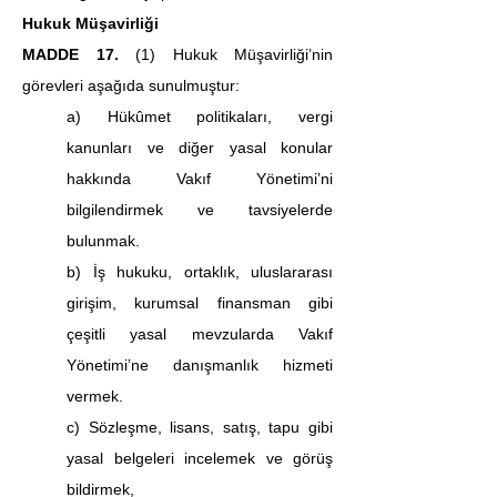
Hukuk Müşavirliği
MADDE 17.
 (1) Hukuk Müşavirliği’nin 
görevleri aşağıda sunulmuştur:
a) Hükûmet politikaları, vergi 
kanunları ve diğer yasal konular 
hakkında Vakıf Yönetimi’ni 
bilgilendirmek ve tavsiyelerde 
bulunmak.
b) İş hukuku, ortaklık, uluslararası 
girişim, kurumsal finansman gibi 
çeşitli yasal mevzularda Vakıf 
Yönetimi’ne danışmanlık hizmeti 
vermek.
c) Sözleşme, lisans, satış, tapu gibi 
yasal belgeleri incelemek ve görüş 
bildirmek,