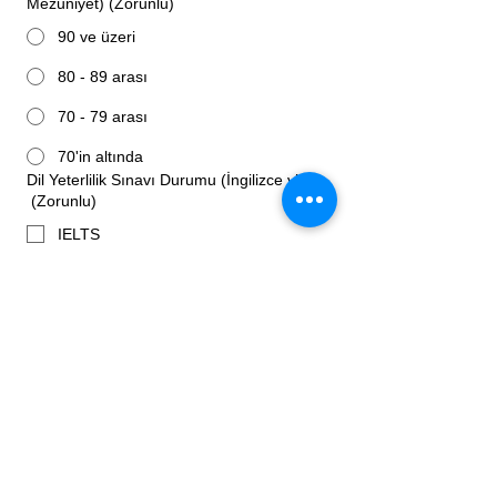
Mezuniyet)
(Zorunlu)
90 ve üzeri
80 - 89 arası
70 - 79 arası
70'in altında
Dil Yeterlilik Sınavı Durumu (İngilizce vb.)
(Zorunlu)
IELTS
TOEFL
TestDAF / DELF / DELE vb.
Henüz bir sınava girmedim.
Sınava hazırlık aşamasındayım.
Diğer
Üniversite ve Bölüm Tercihleri
İlgilenilen Ülke(ler)
(Zorunlu)