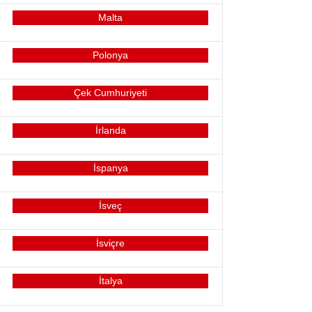
Malta
Polonya
Çek Cumhuriyeti
İrlanda
İspanya
İsveç
İsviçre
İtalya