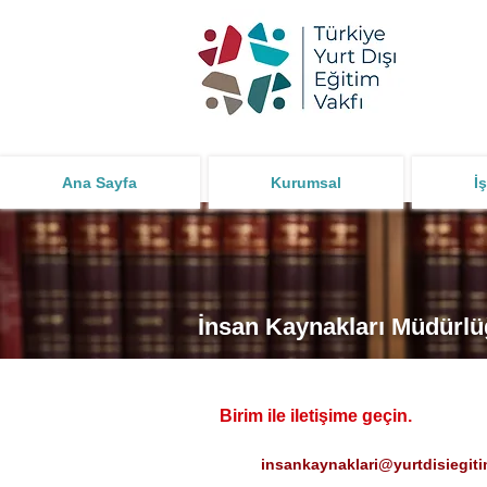
Ana Sayfa
Kurumsal
İş
İnsan Kaynakları Müdürl
Birim ile iletişime geçin.
insankaynaklari@yurtdisiegiti