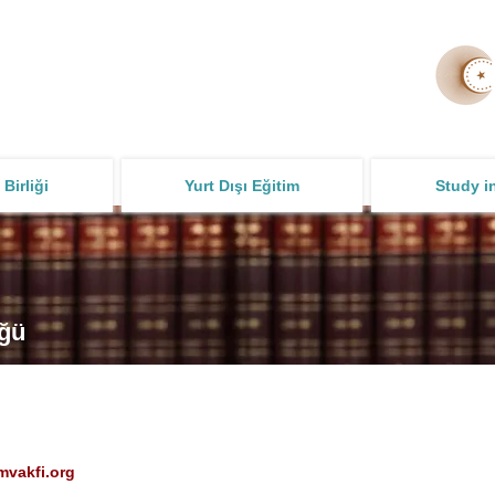
 Birliği
Yurt Dışı Eğitim
Study i
üğü
mvakfi.org