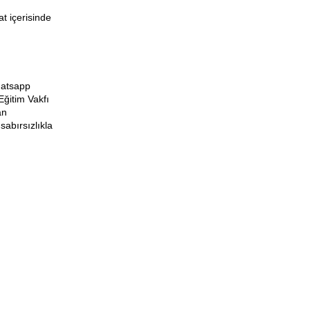
t içerisinde
hatsapp
Eğitim Vakfı
an
sabırsızlıkla