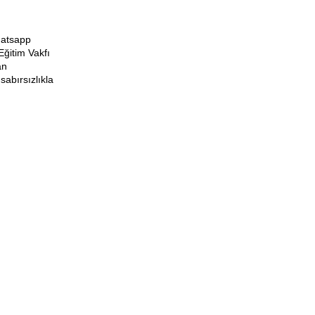
hatsapp
Eğitim Vakfı
an
sabırsızlıkla