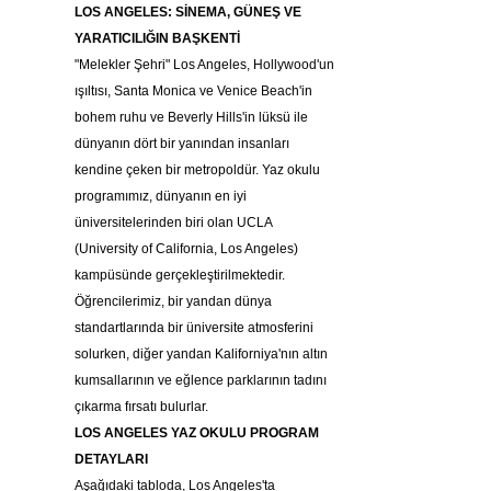
LOS ANGELES: SİNEMA, GÜNEŞ VE 
YARATICILIĞIN BAŞKENTİ
"Melekler Şehri" Los Angeles, Hollywood'un 
ışıltısı, Santa Monica ve Venice Beach'in 
bohem ruhu ve Beverly Hills'in lüksü ile 
dünyanın dört bir yanından insanları 
kendine çeken bir metropoldür. Yaz okulu 
programımız, dünyanın en iyi 
üniversitelerinden biri olan UCLA 
(University of California, Los Angeles) 
kampüsünde gerçekleştirilmektedir. 
Öğrencilerimiz, bir yandan dünya 
standartlarında bir üniversite atmosferini 
solurken, diğer yandan Kaliforniya'nın altın 
kumsallarının ve eğlence parklarının tadını 
çıkarma fırsatı bulurlar.
LOS ANGELES YAZ OKULU PROGRAM 
DETAYLARI
Aşağıdaki tabloda, Los Angeles'ta 