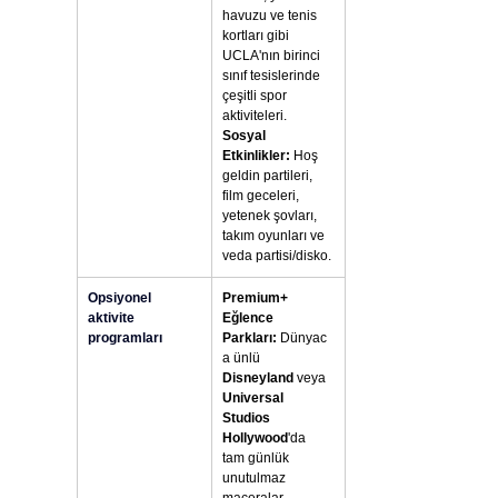
havuzu ve tenis 
kortları gibi 
UCLA'nın birinci 
sınıf tesislerinde 
çeşitli spor 
aktiviteleri. 
Sosyal 
Etkinlikler:
 Hoş 
geldin partileri, 
film geceleri, 
yetenek şovları, 
takım oyunları ve 
veda partisi/disko.
Opsiyonel 
Premium+ 
aktivite 
Eğlence 
programları
Parkları:
 Dünyac
a ünlü 
Disneyland
 veya 
Universal 
Studios 
Hollywood
'da 
tam günlük 
unutulmaz 