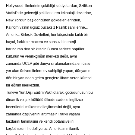
Hollywood filmlerinin çekildiği stüdyolardan, Szilikon 
Vadisi'nde geleceği şekillendiren teknoloji devlerine; 
New York'un baş döndüren gökdelenlerinden, 
Kaliforniya'nın uçsuz bucaksız Pasifik sahillerine... 
Amerika Birleşik Devletleri, her köşesinde farklı bir 
hayal, farklı bir macera ve sonsuz bir enerji 
barındıran dev bir kıtadır. Burası sadece popüler 
kültürün ve yenilikçiliğin merkezi değil, aynı 
zamanda UCLA gibi dünya sıralamalarında en üstte 
yer alan üniversitelere ev sahipliği yapan, dünyanın 
dört bir yanından gelen gençlere ilham veren küresel 
bir eğitim merkezidir.
Türkiye Yurt Dışı Eğitim Vakfı olarak, çocuğunuzun bu 
dinamik ve çok kültürlü ülkede sadece İngilizce 
becerilerini mükemmelleştirmesini değil, aynı 
zamanda özgüvenini artırmasını, farklı yaşam 
tarzlarını tanımasını ve kendi potansiyelini 
keşfetmesini hedefliyoruz. Amerika'nın ikonik 