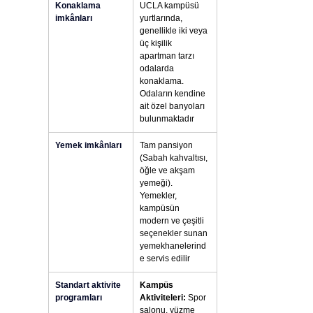
Konaklama 
UCLA kampüsü 
imkânları
yurtlarında, 
genellikle iki veya 
üç kişilik 
apartman tarzı 
odalarda 
konaklama. 
Odaların kendine 
ait özel banyoları 
bulunmaktadır
Yemek imkânları
Tam pansiyon 
(Sabah kahvaltısı, 
öğle ve akşam 
yemeği). 
Yemekler, 
kampüsün 
modern ve çeşitli 
seçenekler sunan 
yemekhanelerind
e servis edilir
Standart aktivite 
Kampüs 
programları
Aktiviteleri:
 Spor 
salonu, yüzme 