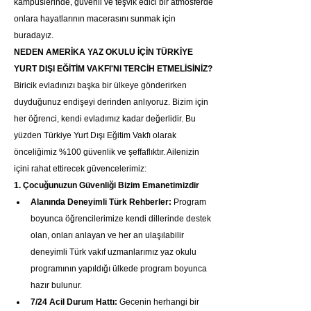
kampüslerinde, güvenli ve teşvik edici bir atmosferde 
onlara hayatlarının macerasını sunmak için 
buradayız.
NEDEN AMERİKA YAZ OKULU İÇİN TÜRKİYE 
YURT DIŞI EĞİTİM VAKFI'NI TERCİH ETMELİSİNİZ?
Biricik evladınızı başka bir ülkeye gönderirken 
duyduğunuz endişeyi derinden anlıyoruz. Bizim için 
her öğrenci, kendi evladımız kadar değerlidir. Bu 
yüzden Türkiye Yurt Dışı Eğitim Vakfı olarak 
önceliğimiz %100 güvenlik ve şeffaflıktır. Ailenizin 
içini rahat ettirecek güvencelerimiz:
1. Çocuğunuzun Güvenliği Bizim Emanetimizdir
Alanında Deneyimli Türk Rehberler:
 Program 
boyunca öğrencilerimize kendi dillerinde destek 
olan, onları anlayan ve her an ulaşılabilir 
deneyimli Türk vakıf uzmanlarımız yaz okulu 
programının yapıldığı ülkede program boyunca 
hazır bulunur.
7/24 Acil Durum Hattı:
 Gecenin herhangi bir 