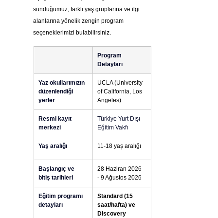
sunduğumuz, farklı yaş gruplarına ve ilgi 
alanlarına yönelik zengin program 
seçeneklerimizi bulabilirsiniz.
Program 
Detayları
Yaz okullarımızın 
UCLA (University 
düzenlendiği 
of California, Los 
yerler
Angeles)
Resmi kayıt 
Türkiye Yurt Dışı 
merkezi
Eğitim Vakfı
Yaş aralığı
11-18 yaş aralığı
Başlangıç ve 
28 Haziran 2026 
bitiş tarihleri
- 9 Ağustos 2026
Eğitim programı 
Standard (15 
detayları
saat/hafta) ve 
Discovery 