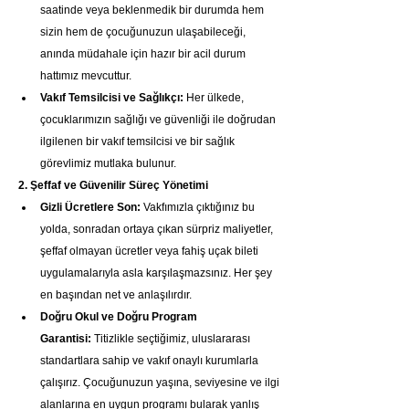
saatinde veya beklenmedik bir durumda hem 
sizin hem de çocuğunuzun ulaşabileceği, 
anında müdahale için hazır bir acil durum 
hattımız mevcuttur.
Vakıf Temsilcisi ve Sağlıkçı:
 Her ülkede, 
çocuklarımızın sağlığı ve güvenliği ile doğrudan 
ilgilenen bir vakıf temsilcisi ve bir sağlık 
görevlimiz mutlaka bulunur.
2. Şeffaf ve Güvenilir Süreç Yönetimi
Gizli Ücretlere Son:
 Vakfımızla çıktığınız bu 
yolda, sonradan ortaya çıkan sürpriz maliyetler, 
şeffaf olmayan ücretler veya fahiş uçak bileti 
uygulamalarıyla asla karşılaşmazsınız. Her şey 
en başından net ve anlaşılırdır.
Doğru Okul ve Doğru Program 
Garantisi:
 Titizlikle seçtiğimiz, uluslararası 
standartlara sahip ve vakıf onaylı kurumlarla 
çalışırız. Çocuğunuzun yaşına, seviyesine ve ilgi 
alanlarına en uygun programı bularak yanlış 