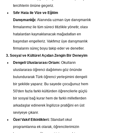
tercihlerin önüne geçeriz.
Sıfır Hata ile Vize ve Eğitim 
Danışmanlığı:
 Alanında uzman üye danışmanlık 
firmalarımız ile tüm süreci titizlikle yönetir, olası 
hatalardan kaynaklanacak mağadatları en 
başından engelleriz. Vakfımız üye danışmanlık 
firmalarını süreç boyu takip eder ve denetler.
3. Sosyal ve Kültürel Açıdan Zengin Bir Deneyim
Dengeli Uluslararası Ortam:
 Okulların 
uluslararası öğrenci dağılımını göz önünde 
bulundurarak Türk öğrenci yerleşimini dengeli 
bir şekilde yaparız. Bu sayede çocuğunuz hem 
50'den fazla farklı kültürden öğrencilerle güçlü 
bir sosyal bağ kurar hem de farklı milletlerden 
arkadaşlar edinerek İngilizce pratiğini en üst 
seviyeye çıkarır.
Özel Vakıf Etkinlikleri:
 Standart okul 
programlarına ek olarak, öğrencilerimizin 