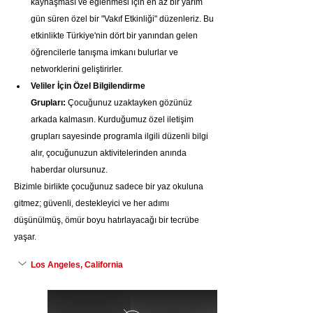
kaynaşması ve eğlenmesi için en az bir yarım 
gün süren özel bir "Vakıf Etkinliği" düzenleriz. Bu 
etkinlikte Türkiye'nin dört bir yanından gelen 
öğrencilerle tanışma imkanı bulurlar ve 
networklerini geliştirirler.
Veliler İçin Özel Bilgilendirme 
Grupları:
 Çocuğunuz uzaktayken gözünüz 
arkada kalmasın. Kurduğumuz özel iletişim 
grupları sayesinde programla ilgili düzenli bilgi 
alır, çocuğunuzun aktivitelerinden anında 
haberdar olursunuz.
Bizimle birlikte çocuğunuz sadece bir yaz okuluna 
gitmez; güvenli, destekleyici ve her adımı 
düşünülmüş, ömür boyu hatırlayacağı bir tecrübe 
yaşar.
Los Angeles, California