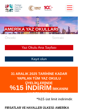
AMERİKA YAZ OKULLARI
Önceki
Sonraki
Yaz Okulu Ana Sayfası
Kayıt olun
31 ARALIK 2025 TARİHİNE KADAR
YAPILAN TÜM YAZ OKULU
ÜYELİKLERİNDE
%15
İNDİRİM
İMKANINI
KAÇIRMAYIN.*
*%15 üst limit indirimdir.
FIRSATLAR VE HAYALLER ÜLKESİ: AMERİKA