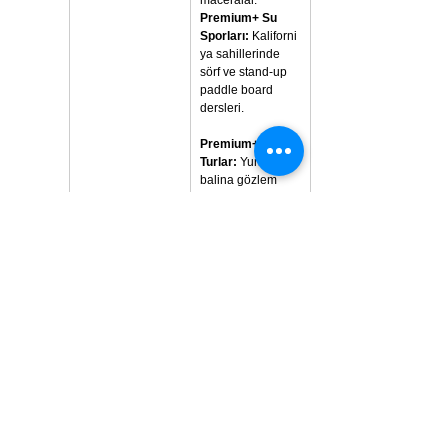
maceralar.
Premium+ Su 
Sporları:
 Kaliforni
ya sahillerinde 
sörf ve stand-up 
paddle board 
dersleri.
Premium+ Özel 
Turlar:
 Yunus ve 
balina gözlem 
turları veya Sea 
World, San Diego 
ziyareti. (Ekstra 
ücretlidir).
Gezi programları
Program 
kapsamında 
Santa Monica
 ve 
Venice Beach
'e 
geziler, 
Beverly 
Hills
 ve 
Hollywood
 turu 
gibi ikonik yerlere 
ziyaretler 