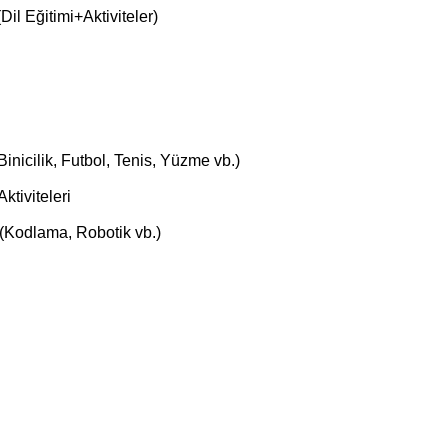
il Eğitimi+Aktiviteler)
(Binicilik, Futbol, Tenis, Yüzme vb.)
ktiviteleri
i (Kodlama, Robotik vb.)