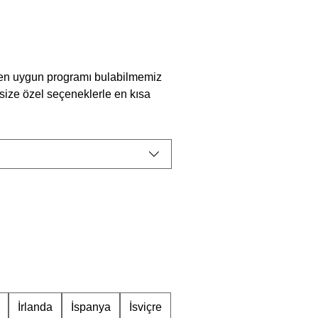
u
e en uygun programı bulabilmemiz 
size özel seçeneklerle en kısa 
İrlanda
İspanya
İsviçre