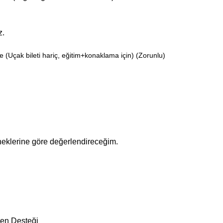
z.
 (Uçak bileti hariç, eğitim+konaklama için)
(Zorunlu)
neklerine göre değerlendireceğim.
men Desteği