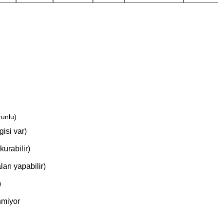
runlu)
isi var)
urabilir)
arı yapabilir)
)
nmiyor