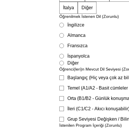
İtalya
Diğer
Öğrenilmek İstenen Dil
(Zorunlu)
İngilizce
Almanca
Fransızca
İspanyolca
Diğer
Öğrenci(leri)n Mevcut Dil Seviyesi
(Zo
Başlangıç (Hiç veya çok az bilg
Temel (A1/A2 - Basit cümleler k
Orta (B1/B2 - Günlük konuşmal
İleri (C1/C2 - Akıcı konuşabilir
Grup Seviyesi Değişken / Bili
İstenilen Program İçeriği
(Zorunlu)