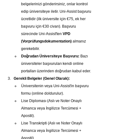
belgelerinizi gönderirsiniz, onlar kontrol 
edip üniversiteye iletir. Uni-Assist başvuru 
ücretlidir (ilk üniversite için €75, ek her 
başvuru için €30 civarı). Başvuru 
sürecinde Uni-Assist'ten 
VPD 
(Vorprüfungsdokumentation)
 almanız 
gerekebilir.
Doğrudan Üniversiteye Başvuru:
 Bazı 
üniversiteler başvuruları kendi online 
portalları üzerinden doğrudan kabul eder.
Gerekli Belgeler (Genel Olarak):
Üniversitenin veya Uni-Assist'in başvuru 
formu (online doldurulur).
Lise Diploması (Aslı ve Noter Onaylı 
Almanca veya İngilizce Tercümesi + 
Apostil).
Lise Transkripti (Aslı ve Noter Onaylı 
Almanca veya İngilizce Tercümesi + 
Apostil).