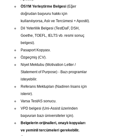
ÖSYM Yerleştirme Belgesi
 (Eğer 
doğrudan başvuru hakkı için 
kullanılıyorsa, Aslı ve Tercümesi + Apostil).
Dil Yeterlilik Belgesi (TestDaF, DSH, 
Goethe, TOEFL, IELTS vb. resmi sonuç 
belgesi).
Pasaport Kopyası.
Özgeçmiş (CV).
Niyet Mektubu (Motivation Letter / 
Statement of Purpose) - Bazı programlar 
isteyebilir.
Referans Mektupları (Nadiren lisans için 
istenir).
Varsa TestAS sonucu.
VPD belgesi (Uni-Assist üzerinden 
başvuran bazı üniversiteler için).
Belgelerin orijinalleri, onaylı kopyaları 
ve yeminli tercümeleri gerekebilir. 