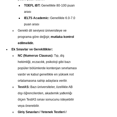
TOEFL iBT:
 Genellikle 80-100 puan 
arası
IELTS Academic:
 Genellikle 6.0-7.0 
puan arası
Gerekli dil seviyesi üniversiteye ve 
programa göre değişir, 
mutlaka kontrol 
edilmelidir.
Ek Sınavlar ve Gereklilikler:
NC (Numerus Clausus):
 Tıp, diş 
hekimliği, eczacılık, psikoloji gibi bazı 
popüler bölümlerde kontenjan sınırlaması 
vardır ve kabul genellikle en yüksek not 
ortalamasına sahip adaylara verilir.
TestAS:
 Bazı üniversiteler, özellikle AB 
dışı öğrencilerden, akademik yatkınlığı 
ölçen TestAS sınav sonucunu isteyebilir 
veya önerebilir.
Giriş Sınavları / Yetenek Testleri / 