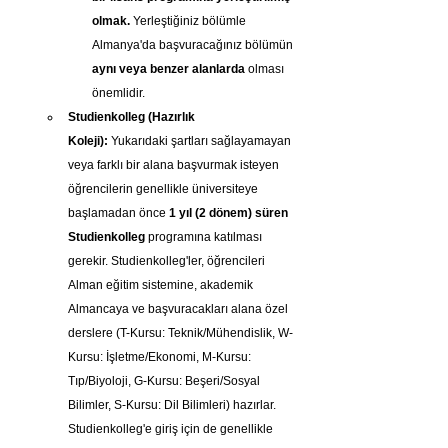
olmak.
 Yerleştiğiniz bölümle 
Almanya'da başvuracağınız bölümün 
aynı veya benzer alanlarda
 olması 
önemlidir.
Studienkolleg (Hazırlık 
Koleji):
 Yukarıdaki şartları sağlayamayan 
veya farklı bir alana başvurmak isteyen 
öğrencilerin genellikle üniversiteye 
başlamadan önce 
1 yıl (2 dönem) süren 
Studienkolleg
 programına katılması 
gerekir. Studienkolleg'ler, öğrencileri 
Alman eğitim sistemine, akademik 
Almancaya ve başvuracakları alana özel 
derslere (T-Kursu: Teknik/Mühendislik, W-
Kursu: İşletme/Ekonomi, M-Kursu: 
Tıp/Biyoloji, G-Kursu: Beşeri/Sosyal 
Bilimler, S-Kursu: Dil Bilimleri) hazırlar. 
Studienkolleg'e giriş için de genellikle 