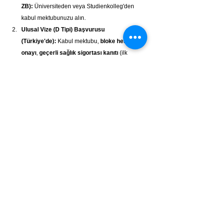
ZB):
 Üniversiteden veya Studienkolleg'den 
kabul mektubunuzu alın.
Ulusal Vize (D Tipi) Başvurusu 
(Türkiye'de):
 Kabul mektubu, 
bloke hesap 
onayı
, 
geçerli sağlık sigortası kanıtı
 (ilk 
birkaç ay için seyahat sigortası veya 
Almanya'daki sigortaya kabul onayı), 
pasaport, başvuru formu, fotoğraflar ve diğer 
gerekli belgelerle Almanya'nın Türkiye'deki 
temsilciliğine (Büyükelçilik/Konsolosluk veya 
aracı kurum iDATA) Ulusal Vize başvurusunda 
bulunun. Vize işlemi birkaç hafta sürebilir, 
erken başvurun!
Varış Sonrası Oturma İzni 
(Aufenthaltserlaubnis) Başvurusu 
(Almanya'da):
 Almanya'ya D vizesi ile giriş 
yaptıktan sonra, vizenizin süresi dolmadan 
(genellikle 3 ay içinde) yaşadığınız şehirdeki 
Yabancılar Dairesi'ne 