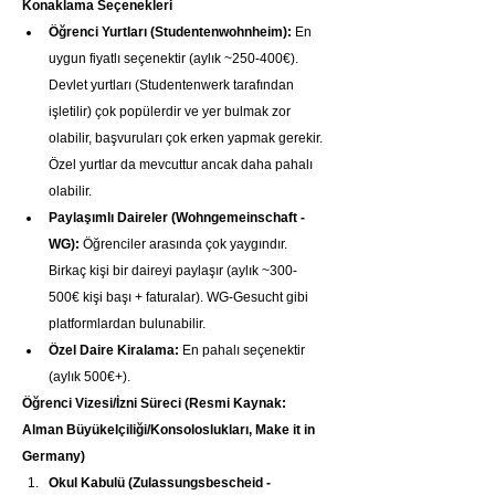
Konaklama Seçenekleri
Öğrenci Yurtları (Studentenwohnheim):
 En 
uygun fiyatlı seçenektir (aylık ~250-400€). 
Devlet yurtları (Studentenwerk tarafından 
işletilir) çok popülerdir ve yer bulmak zor 
olabilir, başvuruları çok erken yapmak gerekir. 
Özel yurtlar da mevcuttur ancak daha pahalı 
olabilir.
Paylaşımlı Daireler (Wohngemeinschaft - 
WG):
 Öğrenciler arasında çok yaygındır. 
Birkaç kişi bir daireyi paylaşır (aylık ~300-
500€ kişi başı + faturalar). WG-Gesucht gibi 
platformlardan bulunabilir.
Özel Daire Kiralama:
 En pahalı seçenektir 
(aylık 500€+).
Öğrenci Vizesi/İzni Süreci (Resmi Kaynak: 
Alman Büyükelçiliği/Konsoloslukları, Make it in 
Germany)
Okul Kabulü (Zulassungsbescheid - 