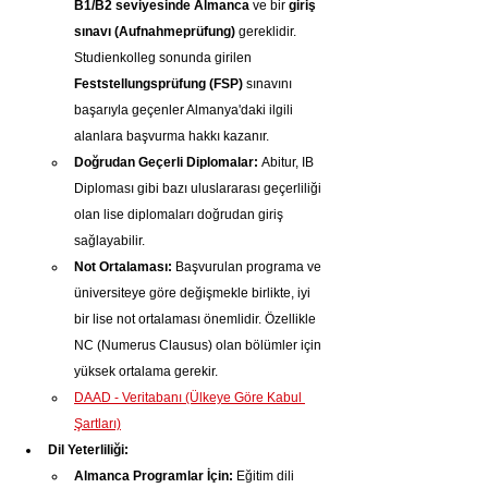
B1/B2 seviyesinde Almanca
 ve bir 
giriş 
sınavı (Aufnahmeprüfung)
 gereklidir. 
Studienkolleg sonunda girilen 
Feststellungsprüfung (FSP)
 sınavını 
başarıyla geçenler Almanya'daki ilgili 
alanlara başvurma hakkı kazanır.
Doğrudan Geçerli Diplomalar:
 Abitur, IB 
Diploması gibi bazı uluslararası geçerliliği 
olan lise diplomaları doğrudan giriş 
sağlayabilir.
Not Ortalaması:
 Başvurulan programa ve 
üniversiteye göre değişmekle birlikte, iyi 
bir lise not ortalaması önemlidir. Özellikle 
NC (Numerus Clausus) olan bölümler için 
yüksek ortalama gerekir.
DAAD - Veritabanı (Ülkeye Göre Kabul 
Şartları)
Dil Yeterliliği:
Almanca Programlar İçin:
 Eğitim dili 