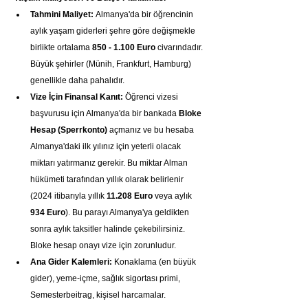
Tahmini Maliyet:
 Almanya'da bir öğrencinin 
aylık yaşam giderleri şehre göre değişmekle 
birlikte ortalama 
850 - 1.100 Euro
 civarındadır. 
Büyük şehirler (Münih, Frankfurt, Hamburg) 
genellikle daha pahalıdır.
Vize İçin Finansal Kanıt:
 Öğrenci vizesi 
başvurusu için Almanya'da bir bankada 
Bloke 
Hesap (Sperrkonto)
 açmanız ve bu hesaba 
Almanya'daki ilk yılınız için yeterli olacak 
miktarı yatırmanız gerekir. Bu miktar Alman 
hükümeti tarafından yıllık olarak belirlenir 
(2024 itibarıyla yıllık 
11.208 Euro
 veya aylık 
934 Euro
). Bu parayı Almanya'ya geldikten 
sonra aylık taksitler halinde çekebilirsiniz. 
Bloke hesap onayı vize için zorunludur.
Ana Gider Kalemleri:
 Konaklama (en büyük 
gider), yeme-içme, sağlık sigortası primi, 
Semesterbeitrag, kişisel harcamalar.