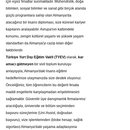
için eşsiz fırsatlar sunmaktadır. Mühendislik, doğa 
bilimleri, sosyal bilimler ve sanat gibi birçok alanda 
güçlü programlara sahip olan Almanya'da 
alacağınız bir lisans diploması, size küresel kariyer 
kapılarını aralayabilir. Avrupa'nın kalbindeki 
konumu, zengin kültürel yaşamı ve yüksek yaşam 
standartları da Almanya'yı cazip kılan diğer 
faktörlerdir.
Türkiye Yurt Dışı Eğitim Vakfı (TYEV)
 olarak, 
kar 
amacı gütmeyen
 bir sivil toplum kuruluşu 
anlayışıyla, Almanya'daki lisans eğitimi 
hedeflerinize ulaşmanızda size destek oluyoruz. 
Önceliğimiz, tüm öğrencilerin bu değerli fırsata 
maddi engellerle karşılaşmadan erişebilmesini 
sağlamaktır. Güvenilir üye danışmanlık firmalarımız 
aracılığıyla, üniversite ve bölüm seçiminden 
başvuru süreçlerine (Uni-Assist, doğrudan 
başvuru), vize işlemlerinden (bloke hesap, sağlık 
sigortası) Almanya'daki yaşama adaptasyona 