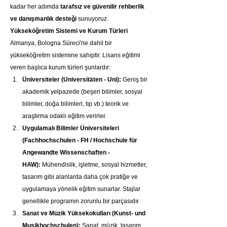
kadar her adımda 
tarafsız ve güvenilir rehberlik 
ve danışmanlık desteği
 sunuyoruz.
Yükseköğretim Sistemi ve Kurum Türleri
Almanya, Bologna Süreci'ne dahil bir 
yükseköğretim sistemine sahiptir. Lisans eğitimi 
veren başlıca kurum türleri şunlardır:
Üniversiteler (Universitäten - Uni):
 Geniş bir 
akademik yelpazede (beşeri bilimler, sosyal 
bilimler, doğa bilimleri, tıp vb.) teorik ve 
araştırma odaklı eğitim verirler.
Uygulamalı Bilimler Üniversiteleri 
(Fachhochschulen - FH / Hochschule für 
Angewandte Wissenschaften - 
HAW):
 Mühendislik, işletme, sosyal hizmetler, 
tasarım gibi alanlarda daha çok pratiğe ve 
uygulamaya yönelik eğitim sunarlar. Stajlar 
genellikle programın zorunlu bir parçasıdır.
Sanat ve Müzik Yüksekokulları (Kunst- und 
Musikhochschulen):
 Sanat, müzik, tasarım 