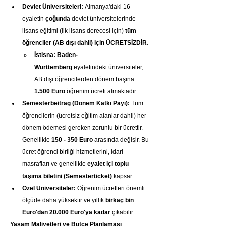
Devlet Üniversiteleri:
 Almanya'daki 16 
eyaletin 
çoğunda
 devlet üniversitelerinde 
lisans eğitimi (ilk lisans derecesi için) 
tüm 
öğrenciler (AB dışı dahil) için ÜCRETSİZDİR
.
İstisna:
Baden-
Württemberg
 eyaletindeki üniversiteler, 
AB dışı öğrencilerden dönem başına 
1.500 Euro
 öğrenim ücreti almaktadır.
Semesterbeitrag (Dönem Katkı Payı):
 Tüm 
öğrencilerin (ücretsiz eğitim alanlar dahil) her 
dönem ödemesi gereken zorunlu bir ücrettir. 
Genellikle 
150 - 350 Euro
 arasında değişir. Bu 
ücret öğrenci birliği hizmetlerini, idari 
masrafları ve genellikle 
eyalet içi toplu 
taşıma biletini (Semesterticket)
 kapsar.
Özel Üniversiteler:
 Öğrenim ücretleri önemli 
ölçüde daha yüksektir ve yıllık 
birkaç bin 
Euro'dan 20.000 Euro'ya kadar
 çıkabilir.
Yaşam Maliyetleri ve Bütçe Planlaması