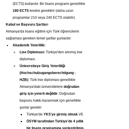
(ECTS) kullanılır. Bir lisans programı genellikle 
180 ECTS
 kredisi gerektirir (daha uzun 
programlar 210 veya 240 ECTS olabilir).
Kabul ve Başvuru Şartları
Almanya'da lisans eğitimi için Türk öğrencilerin 
sağlaması gereken temel şartlar şunlardır:
Akademik Yeterlilik:
Lise Diploması:
 Türkiye'den alınmış lise 
diploması.
Üniversiteye Giriş Yeterliliği 
(Hochschulzugangsberechtigung - 
HZB):
 Türk lise diploması genellikle 
Almanya'daki üniversitelere 
doğrudan 
giriş için yeterli değildir
. Doğrudan 
başvuru hakkı kazanmak için genellikle 
şunlar gerekir:
Türkiye'de 
YKS'ye girmiş olmak
 VE
ÖSYM tarafından Türkiye'de 4 yıllık 
bir lisans programına yerleştirilmiş 