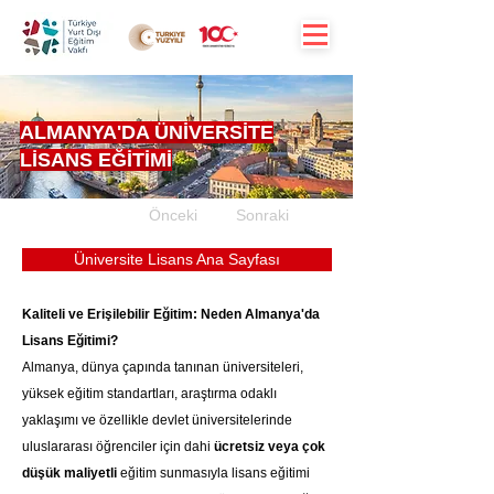
ALMANYA'DA ÜNİVERSİTE
LİSANS EĞİTİMİ
Önceki
Sonraki
Üniversite Lisans Ana Sayfası
Kaliteli ve Erişilebilir Eğitim: Neden Almanya'da 
Lisans Eğitimi?
Almanya, dünya çapında tanınan üniversiteleri, 
yüksek eğitim standartları, araştırma odaklı 
yaklaşımı ve özellikle devlet üniversitelerinde 
uluslararası öğrenciler için dahi 
ücretsiz veya çok 
düşük maliyetli
 eğitim sunmasıyla lisans eğitimi 