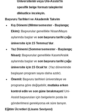
Üniversitenin veya Uni-Assist'in 
spesifik belge formatı taleplerini 
dikkatlice inceleyin.
Başvuru Tarihleri ve Akademik Takvim
Kış Dönemi (Wintersemester - Başlangıç 
Ekim):
 Başvurular genellikle Nisan/Mayıs 
aylarında başlar ve 
son başvuru tarihi çoğu 
üniversite için 15 Temmuz'dur
.
Yaz Dönemi (Sommersemester - Başlangıç 
Nisan):
 Başvurular genellikle Kasım/Aralık 
aylarında başlar ve 
son başvuru tarihi çoğu 
üniversite için 15 Ocak'tır
. (Yaz döneminde 
başlayan program sayısı daha azdır).
Önemli:
 Başvuru tarihleri üniversiteye ve 
programa göre değişebilir, 
mutlaka erken 
kontrol edin ve son güne bırakmayın!
 Uni-
Assist başvuruları için belgelerin posta ile 
gönderilmesi gerekiyorsa ek süre tanıyın.
Eğitim Ücretleri (Lisans Seviyesi)