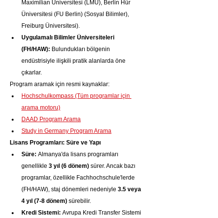
Maximilian Üniversitesi (LMU), Berlin Hür 
Üniversitesi (FU Berlin) (Sosyal Bilimler), 
Freiburg Üniversitesi).
Uygulamalı Bilimler Üniversiteleri 
(FH/HAW):
 Bulundukları bölgenin 
endüstrisiyle ilişkili pratik alanlarda öne 
çıkarlar.
Program aramak için resmi kaynaklar:
Hochschulkompass (Tüm programlar için 
arama motoru)
DAAD Program Arama
Study in Germany Program Arama
Lisans Programları: Süre ve Yapı
Süre:
 Almanya'da lisans programları 
genellikle 
3 yıl (6 dönem)
 sürer. Ancak bazı 
programlar, özellikle Fachhochschule'lerde 
(FH/HAW), staj dönemleri nedeniyle 
3.5 veya 
4 yıl (7-8 dönem)
 sürebilir.
Kredi Sistemi:
 Avrupa Kredi Transfer Sistemi 