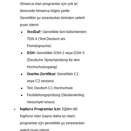
Almanca olan programlar için çok iyi 
derecede Almanca bilgisi şarttır. 
Genellikle şu sınavlardan birinden yeterli 
puan istenir:
TestDaF:
 Genellikle tüm bölümlerden 
TDN 4 (Test Deutsch als 
Fremdsprache)
DSH:
 Genellikle DSH-2 veya DSH-3 
(Deutsche Sprachprüfung für den 
Hochschulzugang)
Goethe-Zertifikat:
 Genellikle C1 
veya C2 seviyesi
Telc Deutsch C1 Hochschule
Feststellungsprüfung (Studienkolleg 
mezuniyet sınavı)
İngilizce Programlar İçin:
 Eğitim dili 
İngilizce olan (sayısı daha az olan) 
programlar için genellikle şu sınavlardan 
yeterli puan istenir: