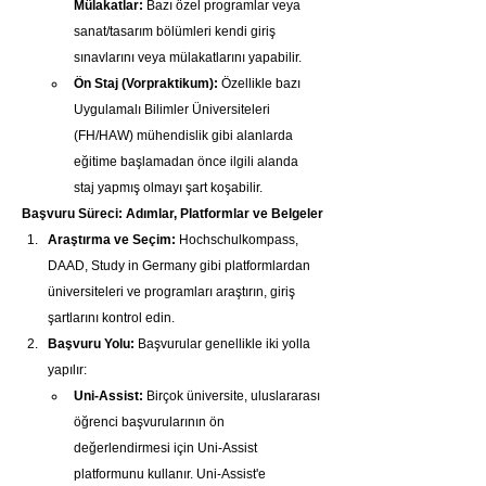
Mülakatlar:
 Bazı özel programlar veya 
sanat/tasarım bölümleri kendi giriş 
sınavlarını veya mülakatlarını yapabilir.
Ön Staj (Vorpraktikum):
 Özellikle bazı 
Uygulamalı Bilimler Üniversiteleri 
(FH/HAW) mühendislik gibi alanlarda 
eğitime başlamadan önce ilgili alanda 
staj yapmış olmayı şart koşabilir.
Başvuru Süreci: Adımlar, Platformlar ve Belgeler
Araştırma ve Seçim:
 Hochschulkompass, 
DAAD, Study in Germany gibi platformlardan 
üniversiteleri ve programları araştırın, giriş 
şartlarını kontrol edin.
Başvuru Yolu:
 Başvurular genellikle iki yolla 
yapılır:
Uni-Assist:
 Birçok üniversite, uluslararası 
öğrenci başvurularının ön 
değerlendirmesi için Uni-Assist 
platformunu kullanır. Uni-Assist'e 