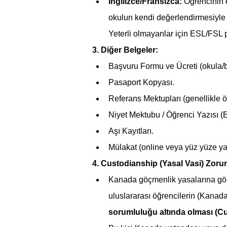
İngilizce/Fransızca:
 Öğrencinin 
okulun kendi değerlendirmesiyle (
Yeterli olmayanlar için ESL/FSL pr
3. Diğer Belgeler:
Başvuru Formu ve Ücreti (okula/b
Pasaport Kopyası.
Referans Mektupları (genellikle 
Niyet Mektubu / Öğrenci Yazısı (Es
Aşı Kayıtları.
Mülakat (online veya yüz yüze yap
4. Custodianship (Yasal Vasi) Zor
Kanada göçmenlik yasalarına gör
uluslararası öğrencilerin (Kanada
sorumluluğu altında olması (C