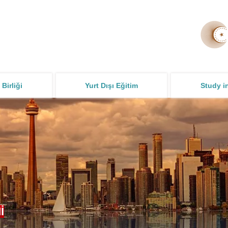
 Birliği
Yurt Dışı Eğitim
Study i
İ