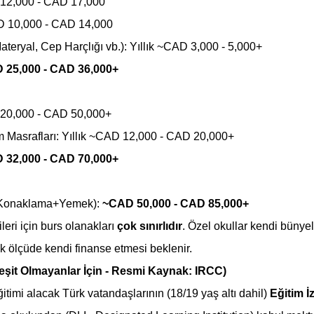
D 12,000 - CAD 17,000
AD 10,000 - CAD 14,000
Materyal, Cep Harçlığı vb.): Yıllık ~CAD 3,000 - 5,000+
 25,000 - CAD 36,000+
D 20,000 - CAD 50,000+
Masrafları: Yıllık ~CAD 12,000 - CAD 20,000+
 32,000 - CAD 70,000+
m+Konaklama+Yemek): 
~CAD 50,000 - CAD 85,000+
leri için burs olanakları 
çok sınırlıdır
. Özel okullar kendi bünyel
yük ölçüde kendi finanse etmesi beklenir.
Reşit Olmayanlar İçin - Resmi Kaynak: IRCC)
timi alacak Türk vatandaşlarının (18/19 yaş altı dahil) 
Eğitim İ