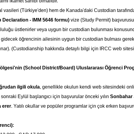
imi ikamet sahibi olmalıdır.
 vasileri (Türkiye'den) hem de Kanada'daki Custodian tarafında
 Declaration - IMM 5646 formu)
 vize (Study Permit) başvurusu 
mluluğu üstlenirler veya uygun bir custodian bulunması konusund
a gidecek öğrencinin ailesinin uygun bir custodian bulması gere
nar). (Custodianship hakkında detaylı bilgi için IRCC web sitesi
ölgesi'nin (School District/Board) Uluslararası Öğrenci Pro
ğrudan ilgili okula
, genellikle okulun kendi web sitesindeki onli
r sonraki Eylül başlangıcı için başvurular önceki yılın 
Sonbahar a
a erer
. Yatılı okullar ve popüler programlar için çok erken başv
renci):