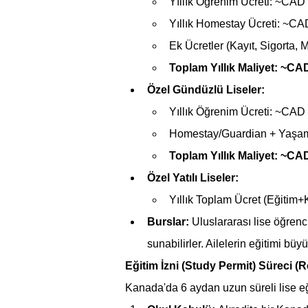
Yıllık Öğrenim Ücreti: ~CA
Yıllık Homestay Ücreti: ~C
Ek Ücretler (Kayıt, Sigorta, 
Toplam Yıllık Maliyet:
~CAD
Özel Gündüzlü Liseler:
Yıllık Öğrenim Ücreti: ~CA
Homestay/Guardian + Yaşam 
Toplam Yıllık Maliyet:
~CAD
Özel Yatılı Liseler:
Yıllık Toplam Ücret (Eğiti
Burslar:
 Uluslararası lise öğrenci
sunabilirler. Ailelerin eğitimi bü
Eğitim İzni (Study Permit) Süreci (
Kanada'da 6 aydan uzun süreli lise eği