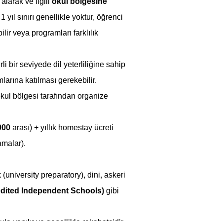
 alarak ve ilgili 
okul bölgesine 
1 yıl sınırı genellikle yoktur, öğrenci 
ir veya programları farklılık 
i bir seviyede dil yeterliliğine sahip 
arına katılması gerekebilir.
 okul bölgesi tarafından organize 
000
 arası) + yıllık homestay ücreti 
amalar).
university preparatory), dini, askeri 
dited Independent Schools)
 gibi 