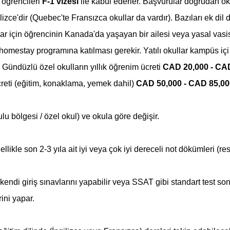
 öğrencileri 
F-1 vizesi
 ile kabul ederler. Başvurular doğrudan oku
ilizce'dir (Quebec'te Fransızca okullar da vardır). Bazıları ek dil 
ar için öğrencinin Kanada'da yaşayan bir ailesi veya yasal vasis
 homestay programına katılması gerekir. Yatılı okullar kampüs iç
 Gündüzlü özel okulların yıllık öğrenim ücreti 
CAD 20,000 - CA
ücreti (eğitim, konaklama, yemek dahil) 
CAD 50,000 - CAD 85,0
lu bölgesi / özel okul) ve okula göre değişir.
ellikle son 2-3 yıla ait iyi veya çok iyi dereceli not dökümleri (r
 kendi giriş sınavlarını yapabilir veya SSAT gibi standart test sonu
ini yapar.