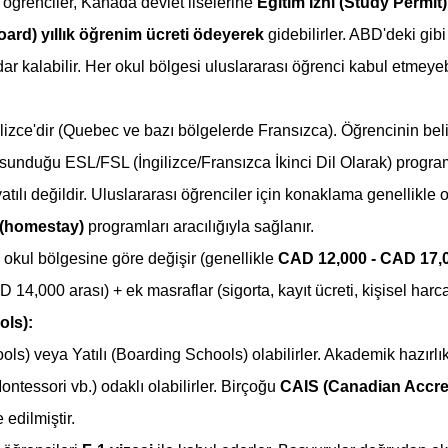
 öğrenciler, Kanada devlet liselerine 
Eğitim İzni (Study Permit)
oard) yıllık öğrenim ücreti ödeyerek
 gidebilirler. ABD'deki gibi 
kalabilir. Her okul bölgesi uluslararası öğrenci kabul etmeyebil
gilizce'dir (Quebec ve bazı bölgelerde Fransızca). Öğrencinin belirl
sunduğu ESL/FSL (İngilizce/Fransızca İkinci Dil Olarak) programl
 yatılı değildir. Uluslararası öğrenciler için konaklama genellikle
 (homestay)
 programları aracılığıyla sağlanır.
i okul bölgesine göre değişir (genellikle 
CAD 12,000 - CAD 17,
14,000 arası) + ek masraflar (sigorta, kayıt ücreti, kişisel harc
ols):
s) veya Yatılı (Boarding Schools) olabilirler. Akademik hazırlık (
ontessori vb.) odaklı olabilirler. Birçoğu 
CAIS (Canadian Accre
 edilmiştir.