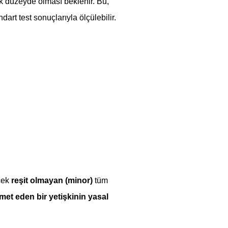
ek düzeyde olması beklenir. Bu, 
rt test sonuçlarıyla ölçülebilir. 
ek 
reşit olmayan (minor)
 tüm 
et eden bir yetişkinin yasal 