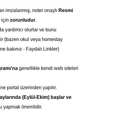
n imzalanmış, noter onaylı 
Resmi 
için 
zorunludur
.
a yardımcı olurlar ve bunu 
kir (bazen okul veya homestay 
ne bakınız - Faydalı Linkler)
gramı'na
 genellikle kendi web siteleri 
ne portal üzerinden yapılır.
ylarında (Eylül-Ekim) başlar ve 
uru yapmak önemlidir.