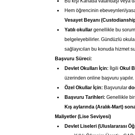
Bu kişi Kanada vatandaşı veya da
Hem öğrencinin ebeveynleri/yasal
Vesayet Beyanı (Custodianship
Yatılı okullar
 genellikle bu soru
belgeleyebilirler. Gündüzlü okul
sağlayıcıları bu konuda hizmet su
Başvuru Süreci:
Devlet Okulları İçin:
 İlgili 
Okul B
üzerinden online başvuru yapılır.
Özel Okullar İçin:
 Başvurular 
do
Başvuru Tarihleri:
 Genellikle bi
Kış aylarında (Aralık-Mart) son
Maliyetler (Lise Seviyesi)
Devlet Liseleri (Uluslararası Öğ