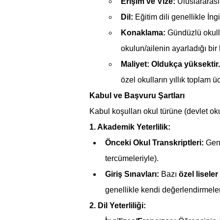
Erişim ve Vize:
 Uluslararası
Dil:
 Eğitim dili genellikle İng
Konaklama:
 Gündüzlü okull
okulun/ailenin ayarladığı bir
Maliyet:
Oldukça yüksektir.
özel okulların yıllık toplam 
Kabul ve Başvuru Şartları
Kabul koşulları okul türüne (devlet oku
1. Akademik Yeterlilik:
Önceki Okul Transkriptleri:
 Gen
tercümeleriyle).
Giriş Sınavları:
 Bazı 
özel liseler
genellikle kendi değerlendirmeler
2. Dil Yeterliliği: