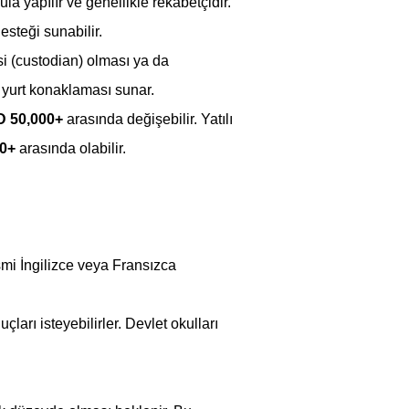
la yapılır ve genellikle rekabetçidir.
desteği sunabilir.
i (custodian) olması ya da 
i yurt konaklaması sunar.
D 50,000+
 arasında değişebilir. Yatılı 
00+
 arasında olabilir.
esmi İngilizce veya Fransızca 
çları isteyebilirler. Devlet okulları 