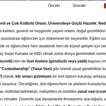
Önceki
Sonraki
li ve Çok Kültürlü Ortam, Üniversiteye Güçlü Hazırlık: Ne
alitesi, güvenli ve hoşgörülü yaşam ortamı, doğal güzellikleri ve
luslararası öğrenciler için mükemmel bir seçenektir. Eğitim sist
tir ve öğrencilere hem akademik hem de kişisel gelişim için zeng
, başta Kanada ve ABD olmak üzere dünya genelindeki üniversite
ücretli)
 hem de 
özel liselere (gündüzlü veya yatılı)
 başvuru im
"Custodianship" (Yasal Vasi)
 gibi önemli yasal gereklilikler 
V)
 olarak, 
kâr amacı gütmeyen
 bir sivil toplum kuruluşu anlayış
oluyoruz. Önceliğimiz, tüm öğrencilerin ve ailelerin Kanada'daki
r, müfredat farklılıkları, maliyetler) ve özellikle 
yasal vasi (cus
ı olmaktır. Güvenilir üye danışmanlık firmalarımız aracılığıyla, u