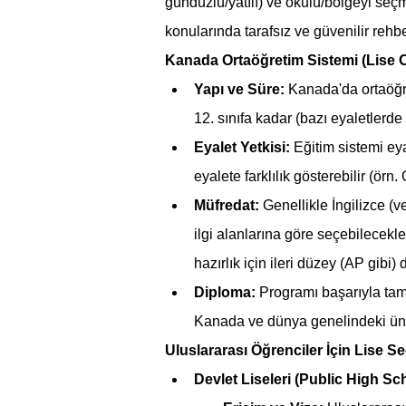
gündüzlü/yatılı) ve okulu/bölgeyi seçm
konularında tarafsız ve güvenilir reh
Kanada Ortaöğretim Sistemi (Lise O
Yapı ve Süre:
 Kanada'da ortaöğr
12. sınıfa kadar (bazı eyaletlerde
Eyalet Yetkisi:
 Eğitim sistemi ey
eyalete farklılık gösterebilir (ö
Müfredat:
 Genellikle İngilizce (v
ilgi alanlarına göre seçebilecekler
hazırlık için ileri düzey (AP gibi) 
Diploma:
 Programı başarıyla tama
Kanada ve dünya genelindeki ünive
Uluslararası Öğrenciler İçin Lise S
Devlet Liseleri (Public High Sc