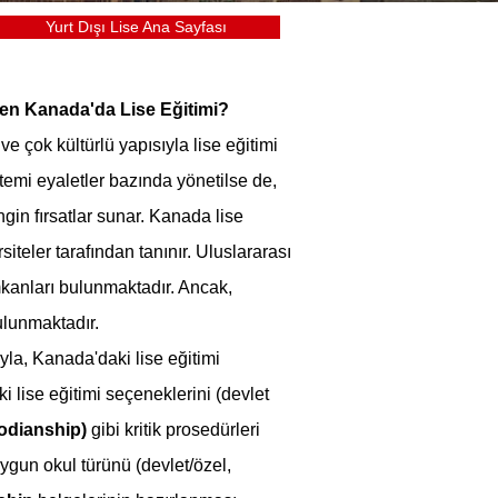
Yurt Dışı Lise Ana Sayfası
den Kanada'da Lise Eğitimi?
 çok kültürlü yapısıyla lise eğitimi 
emi eyaletler bazında yönetilse de, 
in fırsatlar sunar. Kanada lise 
ler tarafından tanınır. Uluslararası 
kanları bulunmaktadır. Ancak, 
bulunmaktadır.
ıyla, Kanada'daki lise eğitimi 
 lise eğitimi seçeneklerini (devlet 
todianship)
 gibi kritik prosedürleri 
ygun okul türünü (devlet/özel, 