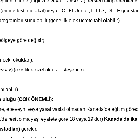
eğitim dilinde (İngilizce veya Fransızca) dersleri takip edebilec
online test, mülakat) veya TOEFL Junior, IELTS, DELF gibi standa
ogramları sunulabilir (genellikle ek ücrete tabi olabilir).
ölgeye göre değişir).
önceki okuldan).
say) (özellikle özel okullar isteyebilir).
ılabilir).
unluluğu (ÇOK ÖNEMLİ):
e, ebeveyni veya yasal vasisi olmadan Kanada'da eğitim görec
'da reşit olma yaşı eyalete göre 18 veya 19'dur) 
Kanada'da ikam
ustodian)
 gerekir.