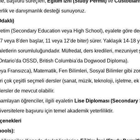
e, başvuru süreçleri, 
Eğitim İzni (Study Permit)
 ve 
Custodian
berlik ve danışmanlık desteği sunuyoruz.
daklı)
etim (Secondary Education veya High School), eyalete göre değişm
 7 veya 8'den başlar, 11 veya 12'de biter) sürer. Yaklaşık 14-18 y
aletlerin sorumluluğundadır. Müfredat, ders kredileri, mezuniyet ş
rn. Ontario'da OSSD, British Columbia'da Dogwood Diploma).
eya Fransızca), Matematik, Fen Bilimleri, Sosyal Bilimler gibi zor
i çok çeşitli seçmeli dersler (sanat, müzik, teknoloji, işletme, ek 
dersler de mevcut olabilir.
mlayan öğrenciler, ilgili eyaletin 
Lise Diploması (Secondary
rsitelere başvuru için temel akademik yeterliliktir.
eçenekleri
hools):