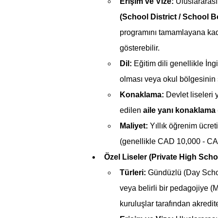
Erişim ve Vize:
 Uluslararası
(School District / School B
programını tamamlayana kadar 
gösterebilir.
Dil:
 Eğitim dili genellikle İn
olması veya okul bölgesinin 
Konaklama:
 Devlet liseleri
edilen 
aile yanı konaklama
Maliyet:
 Yıllık öğrenim ücret
(genellikle CAD 10,000 - CAD 
Özel Liseler (Private High Scho
Türleri:
 Gündüzlü (Day School
veya belirli bir pedagojiye (M
kuruluşlar tarafından akredite