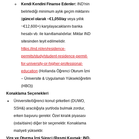
Kendi Kendini Finanse Edenler:
 IND'nin 
belirlediği minimum aylık geçim miktarını 
(
güncel olarak ~€1,050/ay
 veya yıllık 
~€12,600+) karşılayacaklarını banka 
hesabı vb. ile kanıtlamalıdırlar. Miktar IND 
sitesinden teyit edilmelidir. 
https://ind.nl/en/residence-
permits/study/student-residence-permit-
for-university-or-higher-professional-
education
 (Hollanda Öğrenci Oturum İzni 
– Üniversite & Uygulamalı Yükseköğretim 
(HBO))
Konaklama Seçenekleri
Üniversite/öğrenci konut şirketleri (DUWO, 
SSH&) aracılığıyla yurt/oda bulmak zordur, 
erken başvuru gerekir. Özel kiralık piyasası 
(oda/daire) diğer bir seçenektir. Konaklama 
maliyeti yüksektir.
Vize ve Oturma İzni Süreci (Resmi Kaynak: IND, 