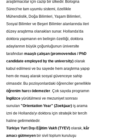
araştırmacılar için cazip bir ülkedir. Bologna 
Süreci'ne tam uyumlu sistemi, özellikle 
Mühendislik, Doğa Bilimleri, Yaşam Bilimleri, 
Sosyal Bilimler ve Beşeri Bilimler alanlarında ileri 
düzey araştırma olanakları sunar. Hollanda'da 
doktora yapmanın en belirgin özelliği, doktora 
adaylarının büyük çoğunluğunun üniversite 
tarafından 
maaşlı çalışan (promovendus / PhD 
candidate employed by the university)
 olarak 
kabul edilmesi ve bu sayede hem araştırma yapıp 
hem de maaş alarak sosyal güvenceye sahip 
olmasıdır. Bu pozisyonlardaki öğrenciler genellikle 
öğrenim harcı ödemezler
. Çok sayıda programın 
İngilizce
 yürütülmesi ve mezuniyet sonrası 
sunulan 
"Orientation Year" (Zoekjaar)
 iş arama 
izni de Hollanda'yı doktora için stratejik bir tercih 
haline getirmektedir.
Türkiye Yurt Dışı Eğitim Vakfı (TYEV)
 olarak, 
kâr 
amacı gütmeyen
 bir sivil toplum kuruluşu 