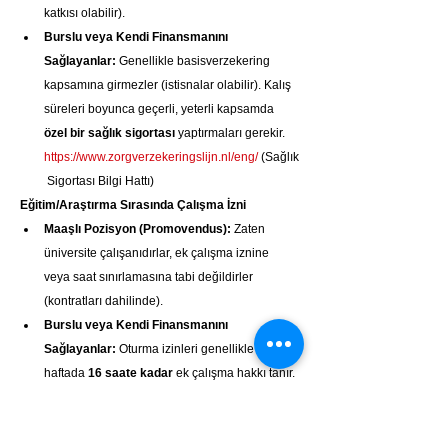
katkısı olabilir).
Burslu veya Kendi Finansmanını 
Sağlayanlar:
 Genellikle basisverzekering 
kapsamına girmezler (istisnalar olabilir). Kalış 
süreleri boyunca geçerli, yeterli kapsamda 
özel bir sağlık sigortası
 yaptırmaları gerekir. 
https://www.zorgverzekeringslijn.nl/eng/
 (Sağlık
 Sigortası Bilgi Hattı)
Eğitim/Araştırma Sırasında Çalışma İzni
Maaşlı Pozisyon (Promovendus):
 Zaten 
üniversite çalışanıdırlar, ek çalışma iznine 
veya saat sınırlamasına tabi değildirler 
(kontratları dahilinde).
Burslu veya Kendi Finansmanını 
Sağlayanlar:
 Oturma izinleri genellikle 
haftada 
16 saate kadar
 ek çalışma hakkı tanır. 
Ancak bunun için 
işverenin TWV (çalışma 
izni)
 alması gerekir ve burslarının kuralları ek 
çalışmayı kısıtlayabilir.