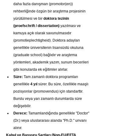
daha fazla danışman (promotor(en)) 
rehberliğinde özgün bir araştırma projesinin 
yürütülmesi ve bir 
doktora tezinin 
(proefschrift / dissertation)
 yazılması ve 
kamuya açık olarak savunulmasıdır 
(promotieplechtigheid). Doktora adayları 
genellikle üniversitenin lisansüstü okuluna 
(graduate school) bağlıdır ve araştırma 
yöntemleri, akademik yazım, sunum becerileri 
gibi konularda ek eğitimler alırlar.
Süre:
 Tam zamanlı doktora programları 
genellikle 
4 yıl
 sürer. Bu süre, özellikle maaşlı 
pozisyonlar (promovendus) için standarttır. 
Burslu veya yarı zamanlı durumlarda süre 
değişebilir.
Derece:
 Tamamlandığında genellikle "Doctor" 
(Dr.) veya uluslararası alanda "Ph.D." unvanı 
alınır.
Kabul ve Başvuru Şartları (Non-EU/EFTA 