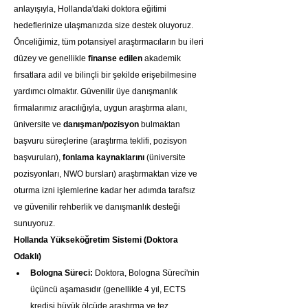
anlayışıyla, Hollanda'daki doktora eğitimi 
hedeflerinize ulaşmanızda size destek oluyoruz. 
Önceliğimiz, tüm potansiyel araştırmacıların bu ileri 
düzey ve genellikle 
finanse edilen
 akademik 
fırsatlara adil ve bilinçli bir şekilde erişebilmesine 
yardımcı olmaktır. Güvenilir üye danışmanlık 
firmalarımız aracılığıyla, uygun araştırma alanı, 
üniversite ve 
danışman/pozisyon
 bulmaktan 
başvuru süreçlerine (araştırma teklifi, pozisyon 
başvuruları), 
fonlama kaynaklarını
 (üniversite 
pozisyonları, NWO bursları) araştırmaktan vize ve 
oturma izni işlemlerine kadar her adımda tarafsız 
ve güvenilir rehberlik ve danışmanlık desteği 
sunuyoruz.
Hollanda Yükseköğretim Sistemi (Doktora 
Odaklı)
Bologna Süreci:
 Doktora, Bologna Süreci'nin 
üçüncü aşamasıdır (genellikle 4 yıl, ECTS 
kredisi büyük ölçüde araştırma ve tez 