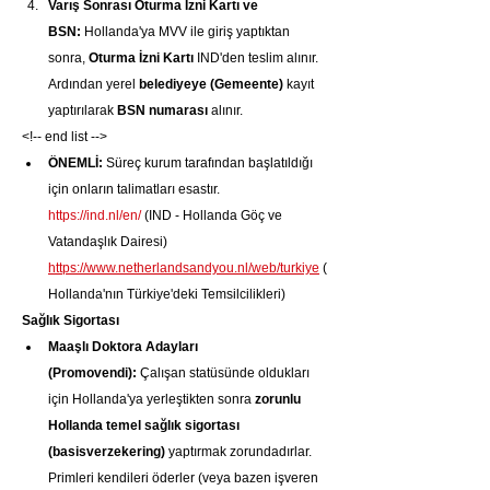
Varış Sonrası Oturma İzni Kartı ve 
BSN:
 Hollanda'ya MVV ile giriş yaptıktan 
sonra, 
Oturma İzni Kartı
 IND'den teslim alınır. 
Ardından yerel 
belediyeye (Gemeente)
 kayıt 
yaptırılarak 
BSN numarası
 alınır.
<!-- end list -->
ÖNEMLİ:
 Süreç kurum tarafından başlatıldığı 
için onların talimatları esastır. 
https://ind.nl/en/
 (IND - Hollanda Göç ve 
Vatandaşlık Dairesi) 
https://www.netherlandsandyou.nl/web/turkiye
 (
Hollanda'nın Türkiye'deki Temsilcilikleri)
Sağlık Sigortası
Maaşlı Doktora Adayları 
(Promovendi):
 Çalışan statüsünde oldukları 
için Hollanda'ya yerleştikten sonra 
zorunlu 
Hollanda temel sağlık sigortası 
(basisverzekering)
 yaptırmak zorundadırlar. 
Primleri kendileri öderler (veya bazen işveren 