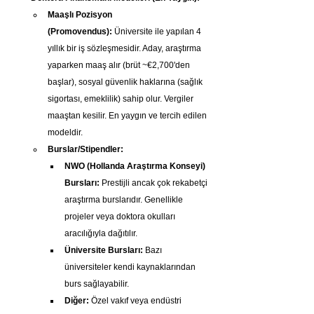
Maaşlı Pozisyon 
(Promovendus):
 Üniversite ile yapılan 4 
yıllık bir iş sözleşmesidir. Aday, araştırma 
yaparken maaş alır (brüt ~€2,700'den 
başlar), sosyal güvenlik haklarına (sağlık 
sigortası, emeklilik) sahip olur. Vergiler 
maaştan kesilir. En yaygın ve tercih edilen 
modeldir.
Burslar/Stipendler:
NWO (Hollanda Araştırma Konseyi) 
Bursları:
 Prestijli ancak çok rekabetçi 
araştırma burslarıdır. Genellikle 
projeler veya doktora okulları 
aracılığıyla dağıtılır.
Üniversite Bursları:
 Bazı 
üniversiteler kendi kaynaklarından 
burs sağlayabilir.
Diğer:
 Özel vakıf veya endüstri 