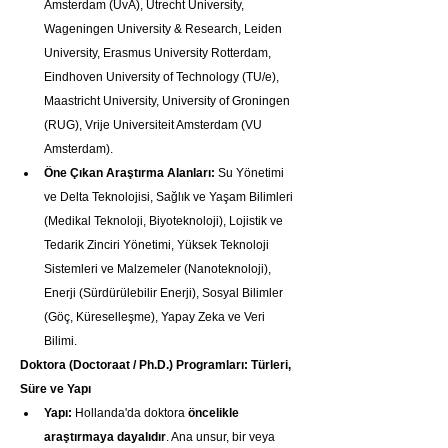
Amsterdam (UvA), Utrecht University, 
Wageningen University & Research, Leiden 
University, Erasmus University Rotterdam, 
Eindhoven University of Technology (TU/e), 
Maastricht University, University of Groningen 
(RUG), Vrije Universiteit Amsterdam (VU 
Amsterdam).
Öne Çıkan Araştırma Alanları:
 Su Yönetimi 
ve Delta Teknolojisi, Sağlık ve Yaşam Bilimleri 
(Medikal Teknoloji, Biyoteknoloji), Lojistik ve 
Tedarik Zinciri Yönetimi, Yüksek Teknoloji 
Sistemleri ve Malzemeler (Nanoteknoloji), 
Enerji (Sürdürülebilir Enerji), Sosyal Bilimler 
(Göç, Küreselleşme), Yapay Zeka ve Veri 
Bilimi.
Doktora (Doctoraat / Ph.D.) Programları: Türleri, 
Süre ve Yapı
Yapı:
 Hollanda'da doktora 
öncelikle 
araştırmaya dayalıdır
. Ana unsur, bir veya 