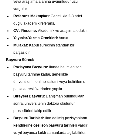
veya araştırma alanına uygunluğunuzu 
vurgular.
Referans Mektupları:
 Genellikle 2-3 adet 
güçlü akademik referans.
CV / Resume:
 Akademik ve araştırma odaklı.
Yayınlar/Yazma Örnekleri:
 Varsa.
Mülakat:
 Kabul sürecinin standart bir 
parçasıdır.
Başvuru Süreci:
Pozisyona Başvuru:
 İlanda belirtilen son 
başvuru tarihine kadar, genellikle 
üniversitenin online sistemi veya belirtilen e-
posta adresi üzerinden yapılır.
Bireysel Başvuru:
 Danışman bulunduktan 
sonra, üniversitenin doktora okulunun 
prosedürleri takip edilir.
Başvuru Tarihleri:
 İlan edilmiş pozisyonların 
kendilerine özel son başvuru tarihleri
 vardır 
ve yıl boyunca farklı zamanlarda açılabilirler. 