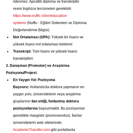
istenmez. Apostilli diploma ve transkriptin 
resmi İngilizce tercümeleri gereklidir. 
https://www.nuffic.nl/en/education-
systems
 (Nuffic - Eğitim Sistemleri ve Diploma 
Değerlendirme Bilgisi)
Not Ortalaması (GPA):
 Yüksek bir lisans ve 
yüksek lisans not ortalaması beklenir.
Transkript:
 Tüm lisans ve yüksek lisans 
transkriptleri.
2. Danışman (Promotor) ve Araştırma 
Pozisyonu/Projesi:
En Yaygın Yol: Pozisyona 
Başvuru:
 Hollanda'da doktora yapmanın en 
yaygın yolu, üniversitelerin veya araştırma 
gruplarının 
ilan ettiği, fonlanmış doktora 
pozisyonlarına
 başvurmaktır. Bu pozisyonlar 
genellikle maaşlıdır (promovendus). İlanlar 
üniversitelerin web sitelerinde, 
AcademicTransfer.com
 gibi portallarda 