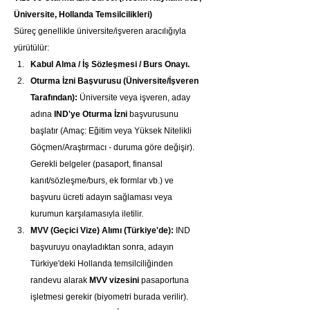
Üniversite, Hollanda Temsilcilikleri)
Süreç genellikle üniversite/işveren aracılığıyla 
yürütülür:
Kabul Alma / İş Sözleşmesi / Burs Onayı.
Oturma İzni Başvurusu (Üniversite/İşveren 
Tarafından):
 Üniversite veya işveren, aday 
adına 
IND'ye
Oturma İzni
 başvurusunu 
başlatır (Amaç: Eğitim veya Yüksek Nitelikli 
Göçmen/Araştırmacı - duruma göre değişir). 
Gerekli belgeler (pasaport, finansal 
kanıt/sözleşme/burs, ek formlar vb.) ve 
başvuru ücreti adayın sağlaması veya 
kurumun karşılamasıyla iletilir.
MVV (Geçici Vize) Alımı (Türkiye'de):
 IND 
başvuruyu onayladıktan sonra, adayın 
Türkiye'deki Hollanda temsilciliğinden 
randevu alarak 
MVV vizesini
 pasaportuna 
işletmesi gerekir (biyometri burada verilir).