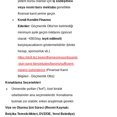
yeterli bursu olanlar için 
iş sözleşmesi 
veya resmi burs mektubu
 genellikle 
finansal kanıt yerine geçer.
Kendi Kendini Finanse 
Edenler:
 Göçmenlik Ofisi'nin belirlediği 
minimum aylık geçim miktarını (güncel 
olarak ~€803/ay, 
teyit edilmeli
) 
karşılayacaklarını göstermelidirler (bloke 
hesap, sponsorluk vb.). 
https://dofi.ibz.be/en/themes/ressortissants
-dun-pays-tiers/etudes/favoris/sufficient-
means-subsistence
 (Finansal Kanıt 
Bilgileri - Göçmenlik Ofisi)
Konaklama Seçenekleri
Üniversite yurtları ("kot"), özel kiralık 
oda/daireler ana seçeneklerdir. Konaklama 
bulmak zor olabilir, erken araştırmak gerekir.
Vize ve Oturma İzni Süreci (Resmi Kaynak: 
Belçika Temsilcilikleri, DVZ/OE, Yerel Belediye)