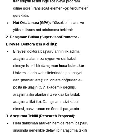
transkriptin resmi İngilizce (veya program 
diline göre Fransızca/Felemenkçe) tercümeleri 
gereklidir.
Not Ortalaması (GPA):
 Yüksek bir lisans ve 
yüksek lisans not ortalaması beklenir.
2. Danışman Bulma (Supervisor/Promotor - 
Bireysel Doktora için KRİTİK):
Bireysel doktora başvurularının 
ilk adımı
, 
araştırma alanınıza uygun ve sizi kabul 
etmeye istekli bir 
danışman hoca bulmaktır
. 
Üniversitelerin web sitelerinden potansiyel 
danışmanları araştırın, onlara doğrudan e-
posta ile ulaşın (CV, akademik geçmiş, 
araştırma ilgi alanlarınız ve kısa bir taslak 
araştırma fikri ile). Danışmanın sizi kabul 
etmesi, başvurunun en önemli parçasıdır.
3. Araştırma Teklifi (Research Proposal):
Hem danışman ararken hem de resmi başvuru 
sırasında genellikle detaylı bir araştırma teklifi 