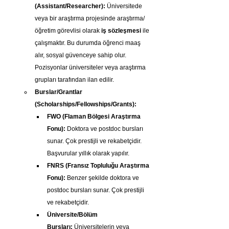
(Assistant/Researcher):
 Üniversitede 
veya bir araştırma projesinde araştırma/
öğretim görevlisi olarak 
iş sözleşmesi
 ile 
çalışmaktır. Bu durumda öğrenci maaş 
alır, sosyal güvenceye sahip olur. 
Pozisyonlar üniversiteler veya araştırma 
grupları tarafından ilan edilir.
Burslar/Grantlar 
(Scholarships/Fellowships/Grants):
FWO (Flaman Bölgesi Araştırma 
Fonu):
 Doktora ve postdoc bursları 
sunar. Çok prestijli ve rekabetçidir. 
Başvurular yıllık olarak yapılır.
FNRS (Fransız Topluluğu Araştırma 
Fonu):
 Benzer şekilde doktora ve 
postdoc bursları sunar. Çok prestijli 
ve rekabetçidir.
Üniversite/Bölüm 
Bursları:
 Üniversitelerin veya 