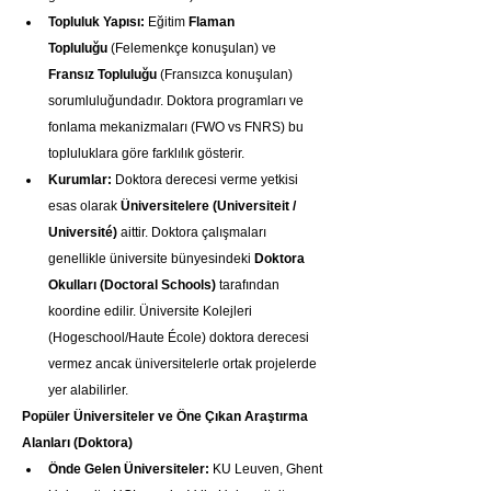
Topluluk Yapısı:
 Eğitim 
Flaman 
Topluluğu
 (Felemenkçe konuşulan) ve 
Fransız Topluluğu
 (Fransızca konuşulan) 
sorumluluğundadır. Doktora programları ve 
fonlama mekanizmaları (FWO vs FNRS) bu 
topluluklara göre farklılık gösterir.
Kurumlar:
 Doktora derecesi verme yetkisi 
esas olarak 
Üniversitelere (Universiteit / 
Université)
 aittir. Doktora çalışmaları 
genellikle üniversite bünyesindeki 
Doktora 
Okulları (Doctoral Schools)
 tarafından 
koordine edilir. Üniversite Kolejleri 
(Hogeschool/Haute École) doktora derecesi 
vermez ancak üniversitelerle ortak projelerde 
yer alabilirler.
Popüler Üniversiteler ve Öne Çıkan Araştırma 
Alanları (Doktora)
Önde Gelen Üniversiteler:
 KU Leuven, Ghent 