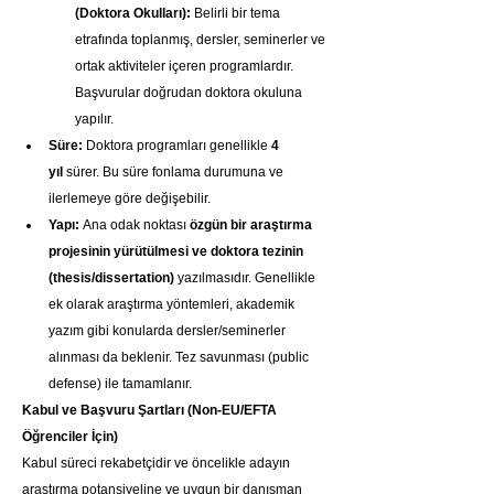
(Doktora Okulları):
 Belirli bir tema 
etrafında toplanmış, dersler, seminerler ve 
ortak aktiviteler içeren programlardır. 
Başvurular doğrudan doktora okuluna 
yapılır.
Süre:
 Doktora programları genellikle 
4 
yıl
 sürer. Bu süre fonlama durumuna ve 
ilerlemeye göre değişebilir.
Yapı:
 Ana odak noktası 
özgün bir araştırma 
projesinin yürütülmesi ve doktora tezinin 
(thesis/dissertation)
 yazılmasıdır. Genellikle 
ek olarak araştırma yöntemleri, akademik 
yazım gibi konularda dersler/seminerler 
alınması da beklenir. Tez savunması (public 
defense) ile tamamlanır.
Kabul ve Başvuru Şartları (Non-EU/EFTA 
Öğrenciler İçin)
Kabul süreci rekabetçidir ve öncelikle adayın 
araştırma potansiyeline ve uygun bir danışman 