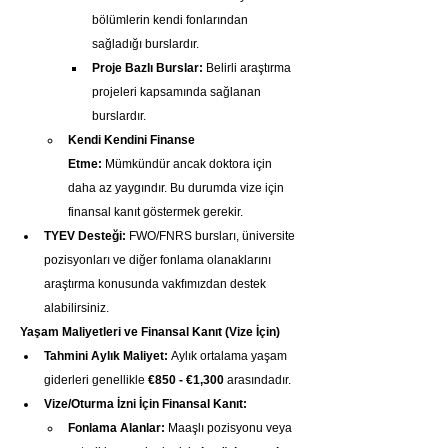
bölümlerin kendi fonlarından 
sağladığı burslardır.
Proje Bazlı Burslar:
 Belirli araştırma 
projeleri kapsamında sağlanan 
burslardır.
Kendi Kendini Finanse 
Etme:
 Mümkündür ancak doktora için 
daha az yaygındır. Bu durumda vize için 
finansal kanıt göstermek gerekir.
TYEV Desteği:
 FWO/FNRS bursları, üniversite 
pozisyonları ve diğer fonlama olanaklarını 
araştırma konusunda vakfımızdan destek 
alabilirsiniz.
Yaşam Maliyetleri ve Finansal Kanıt (Vize İçin)
Tahmini Aylık Maliyet:
 Aylık ortalama yaşam 
giderleri genellikle 
€850 - €1,300
 arasındadır.
Vize/Oturma İzni İçin Finansal Kanıt:
Fonlama Alanlar:
 Maaşlı pozisyonu veya 