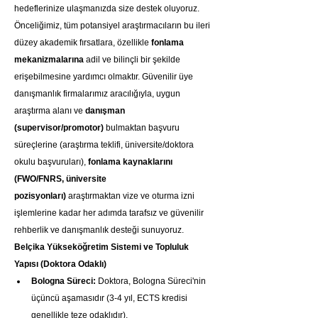
hedeflerinize ulaşmanızda size destek oluyoruz. 
Önceliğimiz, tüm potansiyel araştırmacıların bu ileri 
düzey akademik fırsatlara, özellikle 
fonlama 
mekanizmalarına
 adil ve bilinçli bir şekilde 
erişebilmesine yardımcı olmaktır. Güvenilir üye 
danışmanlık firmalarımız aracılığıyla, uygun 
araştırma alanı ve 
danışman 
(supervisor/promotor)
 bulmaktan başvuru 
süreçlerine (araştırma teklifi, üniversite/doktora 
okulu başvuruları), 
fonlama kaynaklarını 
(FWO/FNRS, üniversite 
pozisyonları)
 araştırmaktan vize ve oturma izni 
işlemlerine kadar her adımda tarafsız ve güvenilir 
rehberlik ve danışmanlık desteği sunuyoruz.
Belçika Yükseköğretim Sistemi ve Topluluk 
Yapısı (Doktora Odaklı)
Bologna Süreci:
 Doktora, Bologna Süreci'nin 
üçüncü aşamasıdır (3-4 yıl, ECTS kredisi 
genellikle teze odaklıdır).