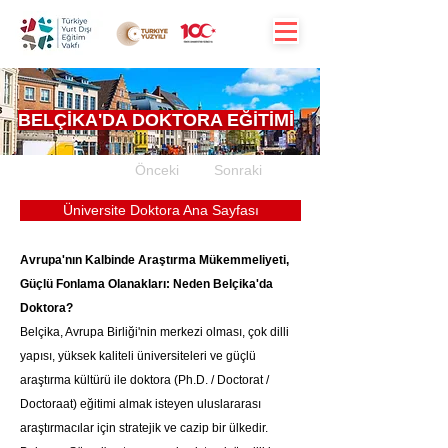
BELÇİKA'DA DOKTORA EĞİTİMİ
Önceki
Sonraki
Üniversite Doktora Ana Sayfası
Avrupa'nın Kalbinde Araştırma Mükemmeliyeti, 
Güçlü Fonlama Olanakları: Neden Belçika'da 
Doktora?
Belçika, Avrupa Birliği'nin merkezi olması, çok dilli 
yapısı, yüksek kaliteli üniversiteleri ve güçlü 
araştırma kültürü ile doktora (Ph.D. / Doctorat / 
Doctoraat) eğitimi almak isteyen uluslararası 
araştırmacılar için stratejik ve cazip bir ülkedir. 