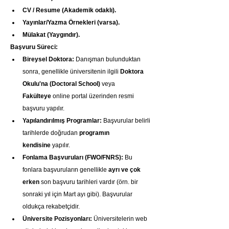
CV / Resume (Akademik odaklı).
Yayınlar/Yazma Örnekleri (varsa).
Mülakat (Yaygındır).
Başvuru Süreci:
Bireysel Doktora:
 Danışman bulunduktan 
sonra, genellikle üniversitenin ilgili 
Doktora 
Okulu'na (Doctoral School)
 veya 
Fakülteye
 online portal üzerinden resmi 
başvuru yapılır.
Yapılandırılmış Programlar:
 Başvurular belirli 
tarihlerde doğrudan 
programın 
kendisine
 yapılır.
Fonlama Başvuruları (FWO/FNRS):
 Bu 
fonlara başvuruların genellikle 
ayrı ve çok 
erken
 son başvuru tarihleri vardır (örn. bir 
sonraki yıl için Mart ayı gibi). Başvurular 
oldukça rekabetçidir.
Üniversite Pozisyonları:
 Üniversitelerin web 