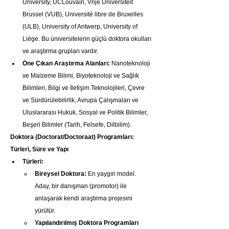
University, UCLouvain, Vrije Universiteit 
Brussel (VUB), Université libre de Bruxelles 
(ULB), University of Antwerp, University of 
Liège. Bu üniversitelerin güçlü doktora okulları 
ve araştırma grupları vardır.
Öne Çıkan Araştırma Alanları:
 Nanoteknoloji 
ve Malzeme Bilimi, Biyoteknoloji ve Sağlık 
Bilimleri, Bilgi ve İletişim Teknolojileri, Çevre 
ve Sürdürülebilirlik, Avrupa Çalışmaları ve 
Uluslararası Hukuk, Sosyal ve Politik Bilimler, 
Beşeri Bilimler (Tarih, Felsefe, Dilbilim).
Doktora (Doctorat/Doctoraat) Programları: 
Türleri, Süre ve Yapı
Türleri:
Bireysel Doktora:
 En yaygın model. 
Aday, bir danışman (promotor) ile 
anlaşarak kendi araştırma projesini 
yürütür.
Yapılandırılmış Doktora Programları 