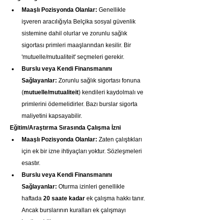
Maaşlı Pozisyonda Olanlar:
 Genellikle 
işveren aracılığıyla Belçika sosyal güvenlik 
sistemine dahil olurlar ve zorunlu sağlık 
sigortası primleri maaşlarından kesilir. Bir 
'mutuelle/mutualiteit' seçmeleri gerekir.
Burslu veya Kendi Finansmanını 
Sağlayanlar:
 Zorunlu sağlık sigortası fonuna 
(
mutuelle/mutualiteit
) kendileri kaydolmalı ve 
primlerini ödemelidirler. Bazı burslar sigorta 
maliyetini kapsayabilir.
Eğitim/Araştırma Sırasında Çalışma İzni
Maaşlı Pozisyonda Olanlar:
 Zaten çalıştıkları 
için ek bir izne ihtiyaçları yoktur. Sözleşmeleri 
esastır.
Burslu veya Kendi Finansmanını 
Sağlayanlar:
 Oturma izinleri genellikle 
haftada 
20 saate kadar
 ek çalışma hakkı tanır. 
Ancak burslarının kuralları ek çalışmayı 