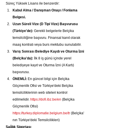
Süreç Yüksek Lisans ile benzerdir:
Kabul Alma / Danışman Onayı / Fonlama 
Belgesi.
Uzun Süreli Vize (D Tipi Vize) Başvurusu 
(Türkiye'de):
 Gerekli belgelerle Belçika 
temsilciliğine başvuru. Finansal kanıt olarak 
maaş kontratı veya burs mektubu sunulabilir.
Varış Sonrası Belediye Kaydı ve Oturma İzni 
(Belçika'da):
 İlk 8 iş günü içinde yerel 
belediyeye kayıt ve Oturma İzni (A Kartı) 
başvurusu.
ÖNEMLİ:
 En güncel bilgi için Belçika 
Göçmenlik Ofisi ve Türkiye'deki Belçika 
temsilciliklerinin web siteleri kontrol 
edilmelidir. 
https://dofi.ibz.be/en
 (Belçika 
Göçmenlik Ofisi) 
https://turkey.diplomatie.belgium.be/tr
 (Belçika'
nın Türkiye'deki Temsilcilikleri)
Sağlık Sigortası