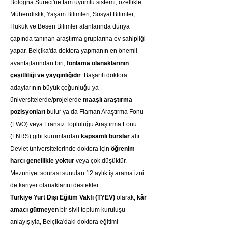
Bologna Süreci'ne tam uyumlu sistemi, özellikle 
Mühendislik, Yaşam Bilimleri, Sosyal Bilimler, 
Hukuk ve Beşeri Bilimler alanlarında dünya 
çapında tanınan araştırma gruplarına ev sahipliği 
yapar. Belçika'da doktora yapmanın en önemli 
avantajlarından biri, 
fonlama olanaklarının 
çeşitliliği ve yaygınlığıdır
. Başarılı doktora 
adaylarının büyük çoğunluğu ya 
üniversitelerde/projelerde 
maaşlı araştırma 
pozisyonları
 bulur ya da Flaman Araştırma Fonu 
(FWO) veya Fransız Topluluğu Araştırma Fonu 
(FNRS) gibi kurumlardan 
kapsamlı burslar
 alır. 
Devlet üniversitelerinde doktora için 
öğrenim 
harcı genellikle yoktur
 veya çok düşüktür. 
Mezuniyet sonrası sunulan 12 aylık iş arama izni 
de kariyer olanaklarını destekler.
Türkiye Yurt Dışı Eğitim Vakfı (TYEV)
 olarak, 
kâr 
amacı gütmeyen
 bir sivil toplum kuruluşu 
anlayışıyla, Belçika'daki doktora eğitimi 