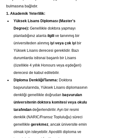
bulmasına bağlıdır.
1. Akademik Yeterlilik:
Yüksek Lisans Diploması (Master's 
Degree):
 Genellikle doktora yapmayı 
planladığınız alanla 
ilgili
 ve tanınmış bir 
üniversiteden alınmış 
iyi veya çok iyi
 bir 
Yüksek Lisans derecesi gereklidir. Bazı 
durumlarda istisnai başarılı bir Lisans 
(özellikle 4 yıllık Honours veya eşdeğeri) 
derecesi de kabul edilebilir.
Diploma Denkliği/Tanıma:
 Doktora 
başvurularında, Yüksek Lisans diplomasının 
denkliği genellikle doğrudan 
başvurulan 
üniversitenin doktora komitesi veya okulu 
tarafından
 değerlendirilir. Ayrı bir resmi 
denklik (NARIC/Fransız Topluluğu) süreci 
genellikle 
gerekmez
, ancak üniversite emin 
olmak için isteyebilir. Apostilli diploma ve 