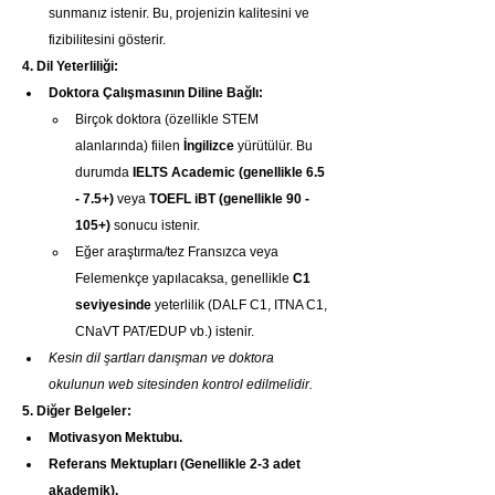
sunmanız istenir. Bu, projenizin kalitesini ve 
fizibilitesini gösterir.
4. Dil Yeterliliği:
Doktora Çalışmasının Diline Bağlı:
Birçok doktora (özellikle STEM 
alanlarında) fiilen 
İngilizce
 yürütülür. Bu 
durumda 
IELTS Academic (genellikle 6.5 
- 7.5+)
 veya 
TOEFL iBT (genellikle 90 - 
105+)
 sonucu istenir.
Eğer araştırma/tez Fransızca veya 
Felemenkçe yapılacaksa, genellikle 
C1 
seviyesinde
 yeterlilik (DALF C1, ITNA C1, 
CNaVT PAT/EDUP vb.) istenir.
Kesin dil şartları danışman ve doktora 
okulunun web sitesinden kontrol edilmelidir.
5. Diğer Belgeler:
Motivasyon Mektubu.
Referans Mektupları (Genellikle 2-3 adet 
akademik).