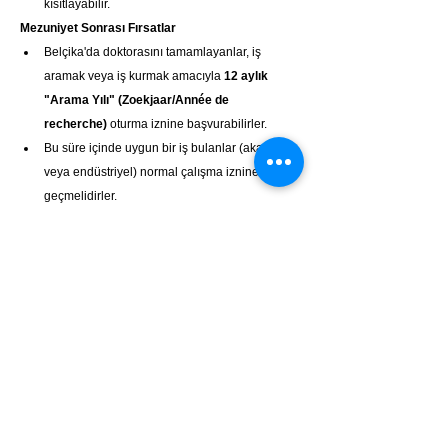
kısıtlayabilir.
Mezuniyet Sonrası Fırsatlar
Belçika'da doktorasını tamamlayanlar, iş 
aramak veya iş kurmak amacıyla 
12 aylık 
"Arama Yılı" (Zoekjaar/Année de 
recherche)
 oturma iznine başvurabilirler.
Bu süre içinde uygun bir iş bulanlar (akademik 
veya endüstriyel) normal çalışma iznine 
geçmelidirler. 
https://dofi.ibz.be/en/themes/third-country-
nationals/study/orientation-year-after-
completion-studies
 (Arama Yılı Bilgileri - 
Göçmenlik Ofisi)
Belçika'ya Varış ve İlk Adımlar
Süreç Yüksek Lisans ile benzerdir: Belediye Kaydı 
(çok önemli), Oturma İzni Kartı, Üniversite/Enstitü 
Kaydı, Sağlık Sigortası (Mutuelle/Mutualiteit kaydı), 
Banka Hesabı.
Burs Olanakları (Doktora)