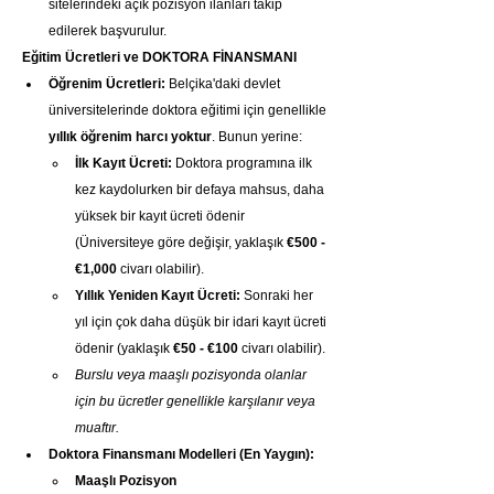
sitelerindeki açık pozisyon ilanları takip 
edilerek başvurulur.
Eğitim Ücretleri ve DOKTORA FİNANSMANI
Öğrenim Ücretleri:
 Belçika'daki devlet 
üniversitelerinde doktora eğitimi için genellikle 
yıllık öğrenim harcı yoktur
. Bunun yerine:
İlk Kayıt Ücreti:
 Doktora programına ilk 
kez kaydolurken bir defaya mahsus, daha 
yüksek bir kayıt ücreti ödenir 
(Üniversiteye göre değişir, yaklaşık 
€500 - 
€1,000
 civarı olabilir).
Yıllık Yeniden Kayıt Ücreti:
 Sonraki her 
yıl için çok daha düşük bir idari kayıt ücreti 
ödenir (yaklaşık 
€50 - €100
 civarı olabilir).
Burslu veya maaşlı pozisyonda olanlar 
için bu ücretler genellikle karşılanır veya 
muaftır.
Doktora Finansmanı Modelleri (En Yaygın):
Maaşlı Pozisyon 