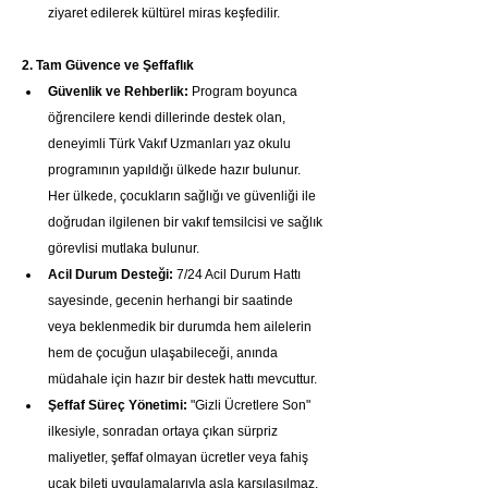
ziyaret edilerek kültürel miras keşfedilir.
2. Tam Güvence ve Şeffaflık
Güvenlik ve Rehberlik:
 Program boyunca 
öğrencilere kendi dillerinde destek olan, 
deneyimli Türk Vakıf Uzmanları yaz okulu 
programının yapıldığı ülkede hazır bulunur. 
Her ülkede, çocukların sağlığı ve güvenliği ile 
doğrudan ilgilenen bir vakıf temsilcisi ve sağlık 
görevlisi mutlaka bulunur.
Acil Durum Desteği:
 7/24 Acil Durum Hattı 
sayesinde, gecenin herhangi bir saatinde 
veya beklenmedik bir durumda hem ailelerin 
hem de çocuğun ulaşabileceği, anında 
müdahale için hazır bir destek hattı mevcuttur.
Şeffaf Süreç Yönetimi:
 "Gizli Ücretlere Son" 
ilkesiyle, sonradan ortaya çıkan sürpriz 
maliyetler, şeffaf olmayan ücretler veya fahiş 
uçak bileti uygulamalarıyla asla karşılaşılmaz. 