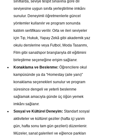
sınıflarda, seviye tespit sınavına göre dil 
seviyesine uygun sınıfa yerleştirilme imkânı 
sunulur. Deneyimli öğretmenlerle güncel 
yöntemler kullanılır ve program sonunda 
katılım sertifikası verilir. Orta ve ileri seviyeler 
için Tıp, Hukuk, Yapay Zekâ gibi akademik yaz 
okulu derslerine veya Futbol, Moda Tasarımı, 
Film gibi sanat/spor branşlarıyla dil eğitimini 
birleştirme seçeneğine erişim sağlanır.
Konaklama ve Beslenme:
 Öğrencilere okul 
kampüsünde ya da “Homestay (aile yanı)” 
konaklama seçenekleri sunulur ve program 
süresince dengeli ve yeterli beslenme 
sağlamak amacıyla günde üç öğün yemek 
imkânı sağlanır.
Sosyal ve Kültürel Deneyim:
 Standart sosyal 
aktiviteler ve kültürel geziler (hafta içi yarım 
gün, hafta sonu tam gün gezileri) düzenlenir. 
Müzeler, sanat galerileri ve eğlence parkları 