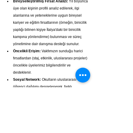
Bireyselleştirilmiş Fırsat Analizi:
 Yıl boyunca 
üye olan kişinin profili analiz edilerek, ilgi 
alanlarına ve yeteneklerine uygun bireysel 
kariyer ve eğitim fırsatlarının (örneğin, binicilik 
yaptığı bilinen kişiye İtalya'daki bir binicilik 
kampına yönlendirme) bulunması ve süreç 
yönetimine dair danışma desteği sunulur.
Öncelikli Erişim:
 Vakfımızın sunduğu harici 
fırsatlardan (staj, etkinlik, uluslararası projeler) 
öncelikle üyelerimiz bilgilendirilir ve 
desteklenir.
Sosyal Network:
 Okulların uluslararası 
öğrenci dağılımı dengelenerek, farklı 
milletlerden öğrencilerle güçlü sosyal bağ 
kurma ve dil pratiğini üst seviyeye çıkarma 
imkânı. Standart programlara ek olarak, 
öğrencilerin kaynaşması ve network 
geliştirmesi için özel vakıf etkinlikleri 
düzenlenir.