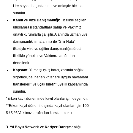
Her şey en başından net ve anlaşılır biçimde 
sunulur.
Kabul ve Vize Danışmanlığı:
 Titizlikle seçilen, 
uluslararası standartlara sahip ve Vakfımız 
onaylı kurumlarla çalışılır. Alanında uzman üye 
danışmanlık firmalarımız ile “Sıfır Hata” 
ilkesiyle vize ve eğitim danışmanlığı süreci 
titizlikle yönetilir ve Vakfımız tarafından 
denetlenir.
Kapsam:
 Yurt dışı çıkış harcı, zorunlu sağlık 
sigortası, belirlenen kriterlere uygun havaalanı 
transferleri* ve uçak bileti** üyelik kapsamında 
sunulur.
*Erken kayıt döneminde kayıt olanlar için geçerlidir.
**Erken kayıt dönemi dışında kayıt olanlar için 100 
$ / £ / € Vakfımız tarafından karşılanmaktır.
3. Yıl Boyu Network ve Kariyer Danışmanlığı