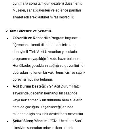
gün, hafta sonu tam gün gezileri) düzenlenir. 
Müzeler, sanat galerileri ve eğlence parkları 
ziyaret edilerek kültürel miras keşfedilir.
2. Tam Güvence ve Şeffaflık
Güvenlik ve Rehberlik:
 Program boyunca 
öğrencilere kendi dillerinde destek olan, 
deneyimli Türk Vakıf Uzmanları yaz okulu 
programının yapıldığı ülkede hazır bulunur. 
Her ülkede, çocukların sağlığı ve güvenliği ile 
doğrudan ilgilenen bir vakıf temsilcisi ve sağlık 
görevlisi mutlaka bulunur.
Acil Durum Desteği:
 7/24 Acil Durum Hattı 
sayesinde, gecenin herhangi bir saatinde 
veya beklenmedik bir durumda hem ailelerin 
hem de çocuğun ulaşabileceği, anında 
müdahale için hazır bir destek hattı mevcuttur.
Şeffaf Süreç Yönetimi:
 "Gizli Ücretlere Son" 
ilkesiyle, sonradan ortaya çıkan sürpriz 