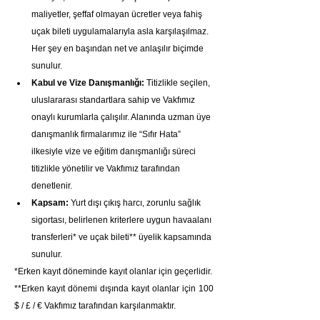
maliyetler, şeffaf olmayan ücretler veya fahiş 
uçak bileti uygulamalarıyla asla karşılaşılmaz. 
Her şey en başından net ve anlaşılır biçimde 
sunulur.
Kabul ve Vize Danışmanlığı:
 Titizlikle seçilen, 
uluslararası standartlara sahip ve Vakfımız 
onaylı kurumlarla çalışılır. Alanında uzman üye 
danışmanlık firmalarımız ile “Sıfır Hata” 
ilkesiyle vize ve eğitim danışmanlığı süreci 
titizlikle yönetilir ve Vakfımız tarafından 
denetlenir.
Kapsam:
 Yurt dışı çıkış harcı, zorunlu sağlık 
sigortası, belirlenen kriterlere uygun havaalanı 
transferleri* ve uçak bileti** üyelik kapsamında 
sunulur.
*Erken kayıt döneminde kayıt olanlar için geçerlidir.
**Erken kayıt dönemi dışında kayıt olanlar için 100 
$ / £ / € Vakfımız tarafından karşılanmaktır.