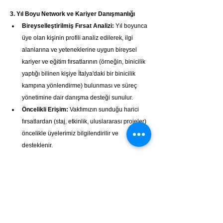
3. Yıl Boyu Network ve Kariyer Danışmanlığı
Bireyselleştirilmiş Fırsat Analizi:
 Yıl boyunca 
üye olan kişinin profili analiz edilerek, ilgi 
alanlarına ve yeteneklerine uygun bireysel 
kariyer ve eğitim fırsatlarının (örneğin, binicilik 
yaptığı bilinen kişiye İtalya'daki bir binicilik 
kampına yönlendirme) bulunması ve süreç 
yönetimine dair danışma desteği sunulur.
Öncelikli Erişim:
 Vakfımızın sunduğu harici 
fırsatlardan (staj, etkinlik, uluslararası projeler) 
öncelikle üyelerimiz bilgilendirilir ve 
desteklenir.
Sosyal Network:
 Okulların uluslararası 
öğrenci dağılımı dengelenerek, farklı 
milletlerden öğrencilerle güçlü sosyal bağ 
kurma ve dil pratiğini üst seviyeye çıkarma 
imkânı. Standart programlara ek olarak, 
öğrencilerin kaynaşması ve network 