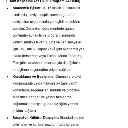
1. Tam Kapsamlı Yaz Okulu Programı (4 Hafta)
Akademik Eğitim:
 10-15 kişilik uluslararası 
sınıflarda, seviye tespit sınavına göre dil 
seviyesine uygun sınıfa yerleştirilme imkânı 
sunulur. Deneyimli öğretmenlerle güncel 
yöntemler kullanılır ve program sonunda 
katılım sertifikası verilir. Orta ve ileri seviyeler 
için Tıp, Hukuk, Yapay Zekâ gibi akademik yaz 
okulu derslerine veya Futbol, Moda Tasarımı, 
Film gibi sanat/spor branşlarıyla dil eğitimini 
birleştirme seçeneğine erişim sağlanır.
Konaklama ve Beslenme:
 Öğrencilere okul 
kampüsünde ya da “Homestay (aile yanı)” 
konaklama seçenekleri sunulur ve program 
süresince dengeli ve yeterli beslenme 
sağlamak amacıyla günde üç öğün yemek 
imkânı sağlanır.
Sosyal ve Kültürel Deneyim:
 Standart sosyal 
aktiviteler ve kültürel geziler (hafta içi yarım 