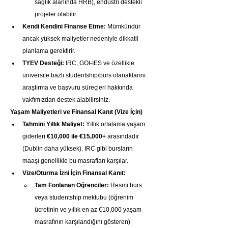
sağlık alanında HRB), endüstri destekli 
projeler olabilir.
Kendi Kendini Finanse Etme:
 Mümkündür 
ancak yüksek maliyetler nedeniyle dikkatli 
planlama gerektirir.
TYEV Desteği:
 IRC, GOI-IES ve özellikle 
üniversite bazlı studentship/burs olanaklarını 
araştırma ve başvuru süreçleri hakkında 
vakfımızdan destek alabilirsiniz.
Yaşam Maliyetleri ve Finansal Kanıt (Vize İçin)
Tahmini Yıllık Maliyet:
 Yıllık ortalama yaşam 
giderleri 
€10,000 ile €15,000+
 arasındadır 
(Dublin daha yüksek). IRC gibi bursların 
maaşı genellikle bu masrafları karşılar.
Vize/Oturma İzni İçin Finansal Kanıt:
Tam Fonlanan Öğrenciler:
 Resmi burs 
veya studentship mektubu (öğrenim 
ücretinin ve yıllık en az €10,000 yaşam 
masrafının karşılandığını gösteren) 