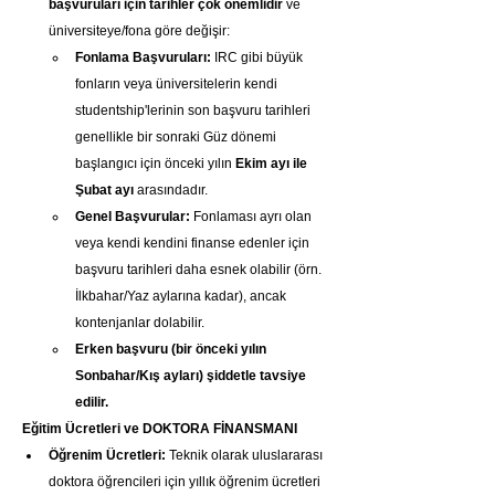
başvuruları için tarihler çok önemlidir
 ve 
üniversiteye/fona göre değişir:
Fonlama Başvuruları:
 IRC gibi büyük 
fonların veya üniversitelerin kendi 
studentship'lerinin son başvuru tarihleri 
genellikle bir sonraki Güz dönemi 
başlangıcı için önceki yılın 
Ekim ayı ile 
Şubat ayı
 arasındadır.
Genel Başvurular:
 Fonlaması ayrı olan 
veya kendi kendini finanse edenler için 
başvuru tarihleri daha esnek olabilir (örn. 
İlkbahar/Yaz aylarına kadar), ancak 
kontenjanlar dolabilir.
Erken başvuru (bir önceki yılın 
Sonbahar/Kış ayları) şiddetle tavsiye 
edilir.
Eğitim Ücretleri ve DOKTORA FİNANSMANI
Öğrenim Ücretleri:
 Teknik olarak uluslararası 
doktora öğrencileri için yıllık öğrenim ücretleri 