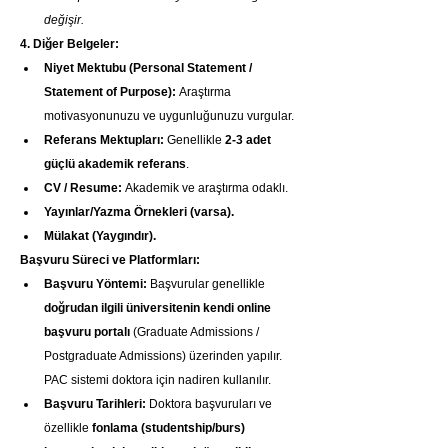
değişir.
4. Diğer Belgeler:
Niyet Mektubu (Personal Statement / 
Statement of Purpose):
 Araştırma 
motivasyonunuzu ve uygunluğunuzu vurgular.
Referans Mektupları:
 Genellikle 
2-3 adet 
güçlü akademik referans
.
CV / Resume:
 Akademik ve araştırma odaklı.
Yayınlar/Yazma Örnekleri (varsa).
Mülakat (Yaygındır).
Başvuru Süreci ve Platformları:
Başvuru Yöntemi:
 Başvurular genellikle 
doğrudan ilgili üniversitenin kendi online 
başvuru portalı
 (Graduate Admissions / 
Postgraduate Admissions) üzerinden yapılır. 
PAC sistemi doktora için nadiren kullanılır.
Başvuru Tarihleri:
 Doktora başvuruları ve 
özellikle 
fonlama (studentship/burs) 