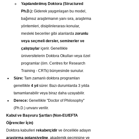
Yapılandırılmış Doktora (Structured 
Ph.D.):
 Giderek yaygınlaşan bu model, 
bağımsız araştırmanın yanı sıra, araştırma 
yöntemleri, disiplinlerarası konular, 
mesleki beceriler gibi alanlarda 
zorunlu 
veya seçmeli dersler, seminerler ve 
çalıştaylar
 içerir. Genellikle 
üniversitelerin Doktora Okulları veya özel 
programlar (örn. Centres for Research 
Training - CRTs) bünyesinde sunulur.
Süre:
 Tam zamanlı doktora programları 
genellikle 
4 yıl
 sürer. Bazı durumlarda 3 yılda 
tamamlanabilir veya biraz daha uzayabilir.
Derece:
 Genellikle "Doctor of Philosophy" 
(Ph.D.) unvanı verilir.
Kabul ve Başvuru Şartları (Non-EU/EFTA 
Öğrenciler İçin)
Doktora kabulleri 
rekabetçidir
 ve öncelikle adayın 
araştırma potansiyeline
, akademik geçmişine ve 