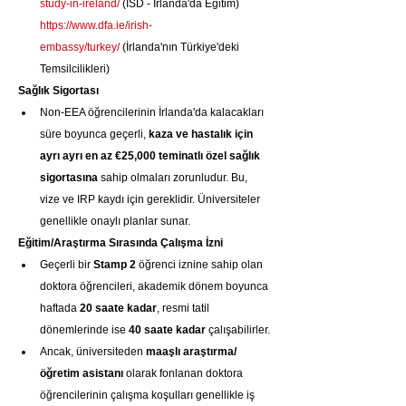
study-in-ireland/
 (ISD - İrlanda'da Eğitim) 
https://www.dfa.ie/irish-
embassy/turkey/
 (İrlanda'nın Türkiye'deki 
Temsilcilikleri)
Sağlık Sigortası
Non-EEA öğrencilerinin İrlanda'da kalacakları 
süre boyunca geçerli, 
kaza ve hastalık için 
ayrı ayrı en az €25,000 teminatlı özel sağlık 
sigortasına
 sahip olmaları zorunludur. Bu, 
vize ve IRP kaydı için gereklidir. Üniversiteler 
genellikle onaylı planlar sunar.
Eğitim/Araştırma Sırasında Çalışma İzni
Geçerli bir 
Stamp 2
 öğrenci iznine sahip olan 
doktora öğrencileri, akademik dönem boyunca 
haftada 
20 saate kadar
, resmi tatil 
dönemlerinde ise 
40 saate kadar
 çalışabilirler.
Ancak, üniversiteden 
maaşlı araştırma/
öğretim asistanı
 olarak fonlanan doktora 
öğrencilerinin çalışma koşulları genellikle iş 