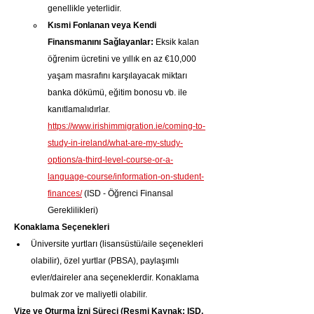
genellikle yeterlidir.
Kısmi Fonlanan veya Kendi 
Finansmanını Sağlayanlar:
 Eksik kalan 
öğrenim ücretini ve yıllık en az €10,000 
yaşam masrafını karşılayacak miktarı 
banka dökümü, eğitim bonosu vb. ile 
kanıtlamalıdırlar. 
https://www.irishimmigration.ie/coming-to-
study-in-ireland/what-are-my-study-
options/a-third-level-course-or-a-
language-course/information-on-student-
finances/
 (ISD - Öğrenci Finansal 
Gereklilikleri)
Konaklama Seçenekleri
Üniversite yurtları (lisansüstü/aile seçenekleri 
olabilir), özel yurtlar (PBSA), paylaşımlı 
evler/daireler ana seçeneklerdir. Konaklama 
bulmak zor ve maliyetli olabilir.
Vize ve Oturma İzni Süreci (Resmi Kaynak: ISD, 