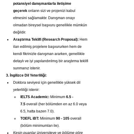
potansiyel danışmanlarla iletişime 
geçerek
 onların sizi ve projenizi kabul 
etmesini sağlamaktır. Danışman onayı 
olmadan bireysel başvuru genellikle mümkün 
değildir.
Araştırma Teklifi (Research Proposal):
 Hem 
ilan edilmiş projelere başvururken hem de 
kendi fikrinizle danışman ararken, genellikle 
detaylı ve iyi yapılandırılmış bir araştırma teklifi 
sunmanız istenir.
3. İngilizce Dil Yeterliliği:
Doktora seviyesi için genellikle yüksek dil 
yeterliliği istenir:
IELTS Academic:
 Minimum 
6.5 - 
7.5
 overall (her bölümden en az 6.0 veya 
6.5, hatta bazen 7.0).
TOEFL iBT:
 Minimum 
90 - 105
 overall 
(bölüm minimumları ile).
Kesin puanlar üniversiteye ve bölüme göre 