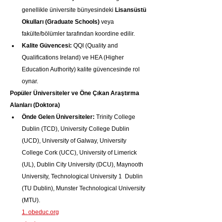
genellikle üniversite bünyesindeki 
Lisansüstü 
Okulları (Graduate Schools)
 veya 
fakülte/bölümler tarafından koordine edilir.
Kalite Güvencesi:
 QQI (Quality and 
Qualifications Ireland) ve HEA (Higher 
Education Authority) kalite güvencesinde rol 
oynar.
Popüler Üniversiteler ve Öne Çıkan Araştırma 
Alanları (Doktora)
Önde Gelen Üniversiteler:
 Trinity College 
Dublin (TCD), University College Dublin 
(UCD), University of Galway, University 
College Cork (UCC), University of Limerick 
(UL), Dublin City University (DCU), Maynooth 
University, Technological University 1  Dublin 
(TU Dublin), Munster Technological University 
(MTU).   
1. 
obeduc.org