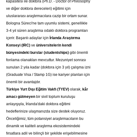
kapasitesi ile doktora (Ph.D. - Doctor of Philosophy 
ve diğer doktora dereceleri) eğitimi için 
uluslararası araştırmacılara cazip bir ortam sunar. 
Bologna Süreci'ne tam uyumlu sistemi, genellikle 
3-4 yıl süren araştırma odaklı doktora programları 
içerir. Başarılı adaylar için 
İrlanda Araştırma 
Konseyi (IRC)
 ve 
üniversitelerin kendi 
bünyesindeki burslar (studentships)
 gibi önemli 
fonlama olanakları mevcuttur. Mezuniyet sonrası 
sunulan 2 yıla kadar (doktora için 3 yıl) çalışma izni 
(Graduate Visa / Stamp 1G) ise kariyer planları için 
önemli bir avantajdır.
Türkiye Yurt Dışı Eğitim Vakfı (TYEV)
 olarak, 
kâr 
amacı gütmeyen
 bir sivil toplum kuruluşu 
anlayışıyla, İrlanda'daki doktora eğitimi 
hedeflerinize ulaşmanızda size destek oluyoruz. 
Önceliğimiz, tüm potansiyel araştırmacıların bu 
dinamik ve kaliteli araştırma ekosistemindeki 
fırsatlara adil ve bilinçli bir şekilde erişebilmesine 