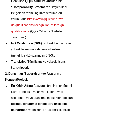
Gerekirse 
QQI/NARIC Ireland
'dan bir 
"Comparability Statement"
 isteyebilirler. 
Belgelerin resmi İngilizce tercümeleri 
zorunludur. 
https://www.qqi.ie/what-we-
do/qualifications/recognition-of-foreign-
qualifications
 (QQI - Yabancı Niteliklerin 
Tanınması)
Not Ortalaması (GPA):
 Yüksek bir lisans ve 
yüksek lisans not ortalaması beklenir 
(genellikle 4.0 üzerinden 3.3-3.5+).
Transkript:
 Tüm lisans ve yüksek lisans 
transkriptleri.
2. Danışman (Supervisor) ve Araştırma 
Konusu/Projesi:
En Kritik Adım:
 Başvuru sürecinin en önemli 
kısmı genellikle ya üniversitelerin web 
sitelerinde veya araştırma merkezlerinde 
ilan 
edilmiş, fonlanmış bir doktora projesine 
başvurmak
 ya da kendi araştırma fikrinizle 