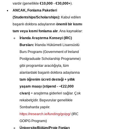
vardır (genellikle 
€10,000 - €30,000+
).
ANCAK, Fonlama Paketleri 
(Studentships/Scholarships):
 Kabul edilen 
başarılı doktora adaylarının 
önemli bir kısmı 
tam veya kısmi fonlama alır
. Ana kaynaklar:
İrlanda Araştırma Konseyi (IRC) 
Bursları:
 İrlanda Hükümeti Lisansüstü 
Burs Programı (Government of Ireland 
Postgraduate Scholarship Programme) 
gibi programlar aracılığıyla, tüm 
alanlardaki başarılı doktora adaylarına 
tam öğrenim ücreti desteği + yıllık 
yaşam maaşı (stipend - ~€22,000 
civarı)
 + araştırma giderleri sağlar. Çok 
rekabetçidir. Başvurular genellikle 
Sonbaharda yapılır. 
https://research.ie/funding/goipg/
 (IRC 
GOIPG Programı)
Üniversite/Bölüm/Proje Fonları 