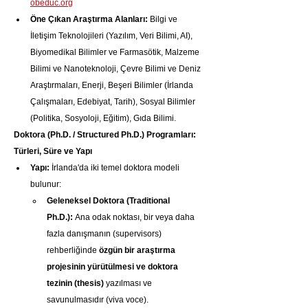
obeduc.org
Öne Çıkan Araştırma Alanları:
 Bilgi ve 
İletişim Teknolojileri (Yazılım, Veri Bilimi, AI), 
Biyomedikal Bilimler ve Farmasötik, Malzeme 
Bilimi ve Nanoteknoloji, Çevre Bilimi ve Deniz 
Araştırmaları, Enerji, Beşeri Bilimler (İrlanda 
Çalışmaları, Edebiyat, Tarih), Sosyal Bilimler 
(Politika, Sosyoloji, Eğitim), Gıda Bilimi.
Doktora (Ph.D. / Structured Ph.D.) Programları: 
Türleri, Süre ve Yapı
Yapı:
 İrlanda'da iki temel doktora modeli 
bulunur:
Geleneksel Doktora (Traditional 
Ph.D.):
 Ana odak noktası, bir veya daha 
fazla danışmanın (supervisors) 
rehberliğinde 
özgün bir araştırma 
projesinin yürütülmesi ve doktora 
tezinin (thesis)
 yazılması ve 
savunulmasıdır (viva voce).