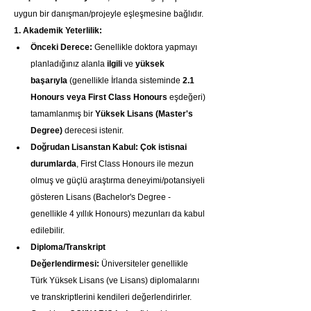
uygun bir danışman/projeyle eşleşmesine bağlıdır.
1. Akademik Yeterlilik:
Önceki Derece:
 Genellikle doktora yapmayı 
planladığınız alanla 
ilgili
 ve 
yüksek 
başarıyla
 (genellikle İrlanda sisteminde 
2.1 
Honours veya First Class Honours
 eşdeğeri) 
tamamlanmış bir 
Yüksek Lisans (Master's 
Degree)
 derecesi istenir.
Doğrudan Lisanstan Kabul:
Çok istisnai 
durumlarda
, First Class Honours ile mezun 
olmuş ve güçlü araştırma deneyimi/potansiyeli 
gösteren Lisans (Bachelor's Degree - 
genellikle 4 yıllık Honours) mezunları da kabul 
edilebilir.
Diploma/Transkript 
Değerlendirmesi:
 Üniversiteler genellikle 
Türk Yüksek Lisans (ve Lisans) diplomalarını 
ve transkriptlerini kendileri değerlendirirler. 