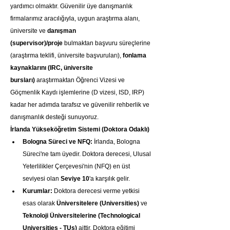
yardımcı olmaktır. Güvenilir üye danışmanlık 
firmalarımız aracılığıyla, uygun araştırma alanı, 
üniversite ve 
danışman 
(supervisor)/proje
 bulmaktan başvuru süreçlerine 
(araştırma teklifi, üniversite başvuruları), 
fonlama 
kaynaklarını (IRC, üniversite 
bursları)
 araştırmaktan Öğrenci Vizesi ve 
Göçmenlik Kaydı işlemlerine (D vizesi, ISD, IRP) 
kadar her adımda tarafsız ve güvenilir rehberlik ve 
danışmanlık desteği sunuyoruz.
İrlanda Yükseköğretim Sistemi (Doktora Odaklı)
Bologna Süreci ve NFQ:
 İrlanda, Bologna 
Süreci'ne tam üyedir. Doktora derecesi, Ulusal 
Yeterlilikler Çerçevesi'nin (NFQ) en üst 
seviyesi olan 
Seviye 10
'a karşılık gelir.
Kurumlar:
 Doktora derecesi verme yetkisi 
esas olarak 
Üniversitelere (Universities)
 ve 
Teknoloji Üniversitelerine (Technological 
Universities - TUs)
 aittir. Doktora eğitimi 