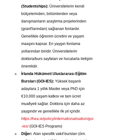
(Studentships):
 Üniversitelerin kendi 
bütçelerinden, bölümlerden veya 
danışmanların araştırma projelerinden 
(grant'larından) sağlanan fonlardır. 
Genellikle öğrenim ücretini ve yaşam 
maaşını kapsar. En yaygın fonlama 
yollarından biridir. Üniversitelerin 
doktora/burs sayfaları ve hocalarla iletişim 
önemlidir.
İrlanda Hükümeti Uluslararası Eğitim 
Bursları (GOI-IES):
 Yüksek başarılı 
adaylara 1 yıllık Master veya PhD için 
€10,000 yaşam katkısı ve tam ücret 
muafiyeti sağlar. Doktora için daha az 
yaygındır ve genellikle ilk yıl içindir. 
https://hea.ie/policy/internationalisation/goi
-ies/
 (GOI-IES Programı)
Diğer:
 Alan spesifik vakıf bursları (örn. 