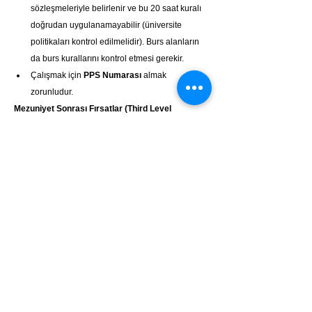
sözleşmeleriyle belirlenir ve bu 20 saat kuralı 
doğrudan uygulanamayabilir (üniversite 
politikaları kontrol edilmelidir). Burs alanların 
da burs kurallarını kontrol etmesi gerekir.
Çalışmak için 
PPS Numarası
 almak 
zorunludur.
Mezuniyet Sonrası Fırsatlar (Third Level 
Graduate Programme - Stamp 1G)
İrlanda'da doktorasını (NFQ Seviye 10) 
başarıyla tamamlayanlar, mezuniyet sonrası iş 
aramak için 
Third Level Graduate 
Programme (TLGP)
 kapsamında 
Stamp 
1G
 iznine başvurabilirler.
Süre:
 Doktora mezunları için bu izin 
başlangıçta 
12 ay
 verilir ve belirli koşullar 
altında 
ek 12 ay
 daha uzatılabilir (toplamda 
24 aya kadar
).
Çalışma Hakkı:
 Stamp 1G sahipleri bu süre 
boyunca haftada 
40 saate kadar (tam 