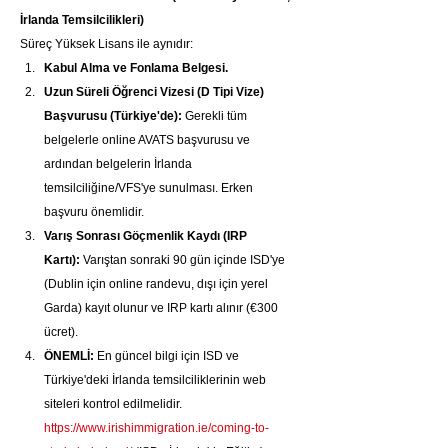
İrlanda Temsilcilikleri)
Süreç Yüksek Lisans ile aynıdır:
Kabul Alma ve Fonlama Belgesi.
Uzun Süreli Öğrenci Vizesi (D Tipi Vize) 
Başvurusu (Türkiye'de):
 Gerekli tüm 
belgelerle online AVATS başvurusu ve 
ardından belgelerin İrlanda 
temsilciliğine/VFS'ye sunulması. Erken 
başvuru önemlidir.
Varış Sonrası Göçmenlik Kaydı (IRP 
Kartı):
 Varıştan sonraki 90 gün içinde ISD'ye 
(Dublin için online randevu, dışı için yerel 
Garda) kayıt olunur ve IRP kartı alınır (€300 
ücret).
ÖNEMLİ:
 En güncel bilgi için ISD ve 
Türkiye'deki İrlanda temsilciliklerinin web 
siteleri kontrol edilmelidir. 
https://www.irishimmigration.ie/coming-to-