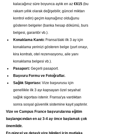
kalacağınız süre boyunca aylık en az 
€615
 (bu 
rakam yıllık olarak değişebilir, güncel miktarı 
kontrol edin) geçim kaynağınız olduğunu 
gösteren belgeler (banka hesap dökümü, burs 
belgesi, garantör vb.).
Konaklama Kanıtı:
 Fransa'daki ilk 3 ay için 
konaklama yerinizi gösteren belge (yurt onayı, 
kira kontratı, otel rezervasyonu, aile yanı 
konaklama belgesi vb.).
Pasaport:
 Geçerli pasaport.
Başvuru Formu ve Fotoğraflar.
Sağlık Sigortası:
 Vize başvurusu için 
genellikle ilk 3 ayı kapsayan özel seyahat 
sağlık sigortası istenir. Fransa'ya vardıktan 
sonra sosyal güvenlik sistemine kayıt yaptırılır.
Vize ve Campus France başvurularına eğitim 
başlangıcından en az 3-4 ay önce başlamak çok 
önemlidir.
En güncel ve detaylı vize bilgileri için mutlaka 