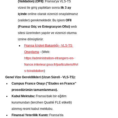
(Validation) (OFII):
 Fransa'ya VLS-TS 
vizesi ile giriş yaptıktan sonra 
ilk 3 ay 
içinde
 online olarak vizenizi onaylatmanız 
(valider) gerekmektedir. Bu işlem 
OFII 
(Fransız Göç ve Entegrasyon Ofisi)
 web 
sitesi üzerinden yapılır ve vizenizi oturma 
iznine dönüştürür.
Fransa İçişleri Bakanlığı - VLS-TS 
Onaylama
 - (Web: 
https://administration-etrangers-en-
france.interieur.gouv.fr/particuliers/#/vl
s-ts/validation
)
Genel Vize Gereklilikleri (Uzun Süreli - VLS-TS):
Campus France Onayı ("Etudes en France" 
prosedürünün tamamlanması).
Kabul Mektubu:
 Fransa'daki bir eğitim 
kurumundan (tercihen Qualité FLE etiketli) 
alınmış resmi kabul mektubu.
Finansal Yeterlilik Kanıtı:
 Fransa'da 