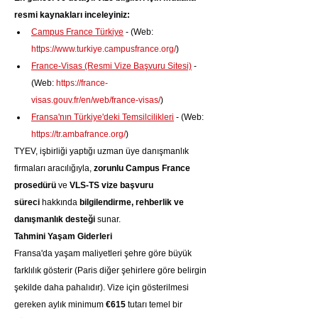
resmi kaynakları inceleyiniz:
Campus France Türkiye
 - (Web: 
https://www.turkiye.campusfrance.org/
)
France-Visas (Resmi Vize Başvuru Sitesi)
 - 
(Web: 
https://france-
visas.gouv.fr/en/web/france-visas/
)
Fransa'nın Türkiye'deki Temsilcilikleri
 - (Web: 
https://tr.ambafrance.org/
)
TYEV, işbirliği yaptığı uzman üye danışmanlık 
firmaları aracılığıyla, 
zorunlu Campus France 
prosedürü
 ve 
VLS-TS vize başvuru 
süreci
 hakkında 
bilgilendirme, rehberlik ve 
danışmanlık desteği
 sunar.
Tahmini Yaşam Giderleri
Fransa'da yaşam maliyetleri şehre göre büyük 
farklılık gösterir (Paris diğer şehirlere göre belirgin 
şekilde daha pahalıdır). Vize için gösterilmesi 
gereken aylık minimum 
€615
 tutarı temel bir 