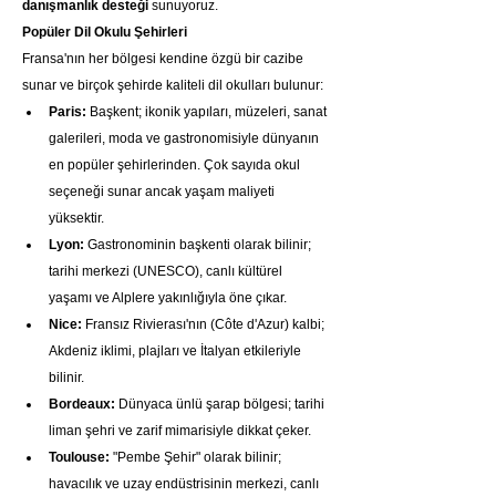
danışmanlık desteği
 sunuyoruz.
Popüler Dil Okulu Şehirleri
Fransa'nın her bölgesi kendine özgü bir cazibe 
sunar ve birçok şehirde kaliteli dil okulları bulunur:
Paris:
 Başkent; ikonik yapıları, müzeleri, sanat 
galerileri, moda ve gastronomisiyle dünyanın 
en popüler şehirlerinden. Çok sayıda okul 
seçeneği sunar ancak yaşam maliyeti 
yüksektir.
Lyon:
 Gastronominin başkenti olarak bilinir; 
tarihi merkezi (UNESCO), canlı kültürel 
yaşamı ve Alplere yakınlığıyla öne çıkar.
Nice:
 Fransız Rivierası'nın (Côte d'Azur) kalbi; 
Akdeniz iklimi, plajları ve İtalyan etkileriyle 
bilinir.
Bordeaux:
 Dünyaca ünlü şarap bölgesi; tarihi 
liman şehri ve zarif mimarisiyle dikkat çeker.
Toulouse:
 "Pembe Şehir" olarak bilinir; 
havacılık ve uzay endüstrisinin merkezi, canlı 