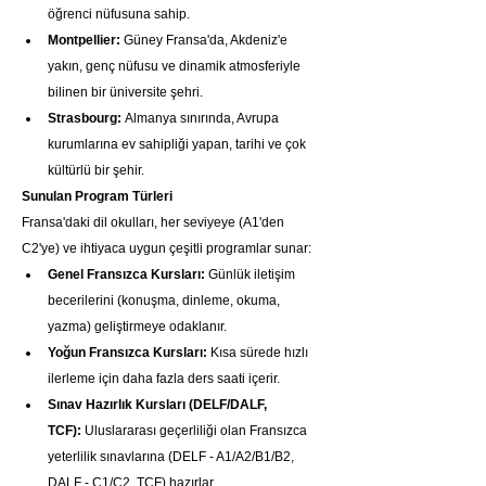
öğrenci nüfusuna sahip.
Montpellier:
 Güney Fransa'da, Akdeniz'e 
yakın, genç nüfusu ve dinamik atmosferiyle 
bilinen bir üniversite şehri.
Strasbourg:
 Almanya sınırında, Avrupa 
kurumlarına ev sahipliği yapan, tarihi ve çok 
kültürlü bir şehir.
Sunulan Program Türleri
Fransa'daki dil okulları, her seviyeye (A1'den 
C2'ye) ve ihtiyaca uygun çeşitli programlar sunar:
Genel Fransızca Kursları:
 Günlük iletişim 
becerilerini (konuşma, dinleme, okuma, 
yazma) geliştirmeye odaklanır.
Yoğun Fransızca Kursları:
 Kısa sürede hızlı 
ilerleme için daha fazla ders saati içerir.
Sınav Hazırlık Kursları (DELF/DALF, 
TCF):
 Uluslararası geçerliliği olan Fransızca 
yeterlilik sınavlarına (DELF - A1/A2/B1/B2, 
DALF - C1/C2, TCF) hazırlar.