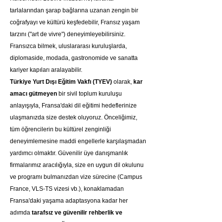
tarlalarından şarap bağlarına uzanan zengin bir 
coğrafyayı ve kültürü keşfedebilir, Fransız yaşam 
tarzını ("art de vivre") deneyimleyebilirsiniz. 
Fransızca bilmek, uluslararası kuruluşlarda, 
diplomaside, modada, gastronomide ve sanatta 
kariyer kapıları aralayabilir.
Türkiye Yurt Dışı Eğitim Vakfı (TYEV)
 olarak, 
kar 
amacı gütmeyen
 bir sivil toplum kuruluşu 
anlayışıyla, Fransa'daki dil eğitimi hedeflerinize 
ulaşmanızda size destek oluyoruz. Önceliğimiz, 
tüm öğrencilerin bu kültürel zenginliği 
deneyimlemesine maddi engellerle karşılaşmadan 
yardımcı olmaktır. Güvenilir üye danışmanlık 
firmalarımız aracılığıyla, size en uygun dil okulunu 
ve programı bulmanızdan vize sürecine (Campus 
France, VLS-TS vizesi vb.), konaklamadan 
Fransa'daki yaşama adaptasyona kadar her 
adımda 
tarafsız ve güvenilir rehberlik ve 