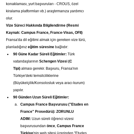
konaklaması, yurt başvuruları - CROUS, özel 
kiralama platformları vb.) araştırmanıza yardımcı 
olur.
Vize Süreci Hakkında Bilgilendirme (Resmi 
Kaynak: Campus France, France-Visas, OFII)
Fransa'da dil eğitimi almak için gereken vize türü, 
planladığınız 
eğitim süresine
 bağlıdır:
90 Güne Kadar Süreli Eğitimler:
 Türk 
vatandaşlarının 
Schengen Vizesi (C 
Tipi)
 alması gerekir. Başvuru, Fransa'nın 
Türkiye'deki temsilciliklerine 
(Büyükelçilik/Konsolosluk veya aracı kurum) 
yapılır.
90 Günden Uzun Süreli Eğitimler:
Campus France Başvurusu ("Etudes en 
France" Prosedürü):
ZORUNLU 
ADIM:
 Uzun süreli öğrenci vizesi 
başvurusundan 
önce
, 
Campus France 
Türkiye
'nin web sitesi üzerinden "Etudes 