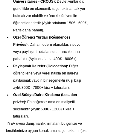
Universitaires - CROUS):
 Devlet yurtlarıdır, 
genellikle en ekonomik seçenektir ancak yer 
bulmak zor olabilir ve öncelik üniversite 
öğrencilerindedir (Aylık ortalama 150€ - 600€, 
Paris daha pahalı).
Özel Öğrenci Yurtları (Résidences 
Privées):
 Daha modern olanaklar, stüdyo 
veya paylaşımlı odalar sunar ancak daha 
pahalıdır (Aylık ortalama 400€ - 800€+).
Paylaşımlı Daireler (Colocation):
 Diğer 
öğrencilerle veya yerel halkla bir daireyi 
paylaşmak yaygın bir seçenektir (Kişi başı 
aylık 300€ - 700€+ kira + faturalar).
Özel Stüdyo/Daire Kiralama (Location 
privée):
 En bağımsız ama en maliyetli 
seçenektir (Aylık 500€ - 1200€+ kira + 
faturalar).
TYEV üyesi danışmanlık firmaları, bütçenize ve 
tercihlerinize uygun konaklama seçeneklerini (okul 