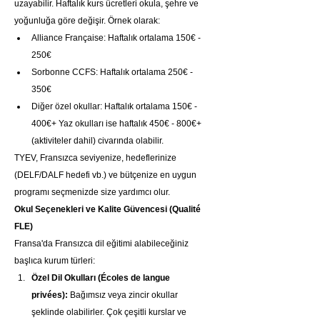
uzayabilir. Haftalık kurs ücretleri okula, şehre ve 
yoğunluğa göre değişir. Örnek olarak:
Alliance Française: Haftalık ortalama 150€ - 
250€
Sorbonne CCFS: Haftalık ortalama 250€ - 
350€
Diğer özel okullar: Haftalık ortalama 150€ - 
400€+ Yaz okulları ise haftalık 450€ - 800€+ 
(aktiviteler dahil) civarında olabilir.
TYEV, Fransızca seviyenize, hedeflerinize 
(DELF/DALF hedefi vb.) ve bütçenize en uygun 
programı seçmenizde size yardımcı olur.
Okul Seçenekleri ve Kalite Güvencesi (Qualité 
FLE)
Fransa'da Fransızca dil eğitimi alabileceğiniz 
başlıca kurum türleri:
Özel Dil Okulları (Écoles de langue 
privées):
 Bağımsız veya zincir okullar 
şeklinde olabilirler. Çok çeşitli kurslar ve 