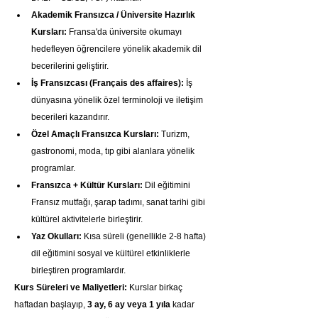
Akademik Fransızca / Üniversite Hazırlık 
Kursları:
 Fransa'da üniversite okumayı 
hedefleyen öğrencilere yönelik akademik dil 
becerilerini geliştirir.
İş Fransızcası (Français des affaires):
 İş 
dünyasına yönelik özel terminoloji ve iletişim 
becerileri kazandırır.
Özel Amaçlı Fransızca Kursları:
 Turizm, 
gastronomi, moda, tıp gibi alanlara yönelik 
programlar.
Fransızca + Kültür Kursları:
 Dil eğitimini 
Fransız mutfağı, şarap tadımı, sanat tarihi gibi 
kültürel aktivitelerle birleştirir.
Yaz Okulları:
 Kısa süreli (genellikle 2-8 hafta) 
dil eğitimini sosyal ve kültürel etkinliklerle 
birleştiren programlardır.
Kurs Süreleri ve Maliyetleri:
 Kurslar birkaç 
haftadan başlayıp, 
3 ay, 6 ay veya 1 yıla
 kadar 