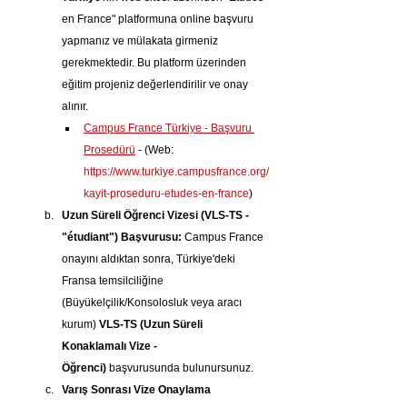
en France" platformuna online başvuru 
yapmanız ve mülakata girmeniz 
gerekmektedir. Bu platform üzerinden 
eğitim projeniz değerlendirilir ve onay 
alınır.
Campus France Türkiye - Başvuru 
Prosedürü
 - (Web: 
https://www.turkiye.campusfrance.org/
kayit-proseduru-etudes-en-france
)
Uzun Süreli Öğrenci Vizesi (VLS-TS - 
"étudiant") Başvurusu:
 Campus France 
onayını aldıktan sonra, Türkiye'deki 
Fransa temsilciliğine 
(Büyükelçilik/Konsolosluk veya aracı 
kurum) 
VLS-TS (Uzun Süreli 
Konaklamalı Vize - 
Öğrenci)
 başvurusunda bulunursunuz.
Varış Sonrası Vize Onaylama 