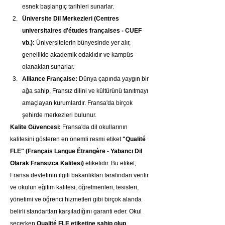
esnek başlangıç tarihleri sunarlar.
Üniversite Dil Merkezleri (Centres 
universitaires d'études françaises - CUEF 
vb.):
 Üniversitelerin bünyesinde yer alır, 
genellikle akademik odaklıdır ve kampüs 
olanakları sunarlar.
Alliance Française:
 Dünya çapında yaygın bir 
ağa sahip, Fransız dilini ve kültürünü tanıtmayı 
amaçlayan kurumlardır. Fransa'da birçok 
şehirde merkezleri bulunur.
Kalite Güvencesi:
 Fransa'da dil okullarının 
kalitesini gösteren en önemli resmi etiket 
"Qualité 
FLE" (Français Langue Étrangère - Yabancı Dil 
Olarak Fransızca Kalitesi)
 etiketidir. Bu etiket, 
Fransa devletinin ilgili bakanlıkları tarafından verilir 
ve okulun eğitim kalitesi, öğretmenleri, tesisleri, 
yönetimi ve öğrenci hizmetleri gibi birçok alanda 
belirli standartları karşıladığını garanti eder. Okul 
seçerken 
Qualité FLE etiketine sahip olup 