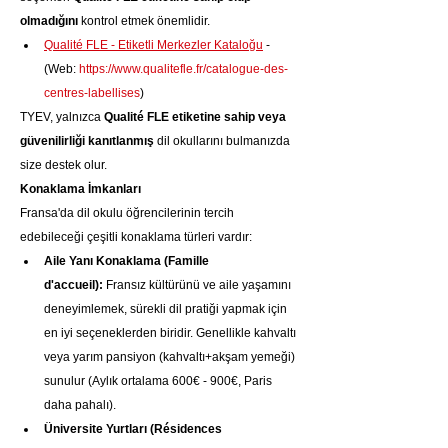
olmadığını
 kontrol etmek önemlidir.
Qualité FLE - Etiketli Merkezler Kataloğu
 - 
(Web: 
https://www.qualitefle.fr/catalogue-des-
centres-labellises
)
TYEV, yalnızca 
Qualité FLE etiketine sahip veya 
güvenilirliği kanıtlanmış
 dil okullarını bulmanızda 
size destek olur.
Konaklama İmkanları
Fransa'da dil okulu öğrencilerinin tercih 
edebileceği çeşitli konaklama türleri vardır:
Aile Yanı Konaklama (Famille 
d'accueil):
 Fransız kültürünü ve aile yaşamını 
deneyimlemek, sürekli dil pratiği yapmak için 
en iyi seçeneklerden biridir. Genellikle kahvaltı 
veya yarım pansiyon (kahvaltı+akşam yemeği) 
sunulur (Aylık ortalama 600€ - 900€, Paris 
daha pahalı).
Üniversite Yurtları (Résidences 